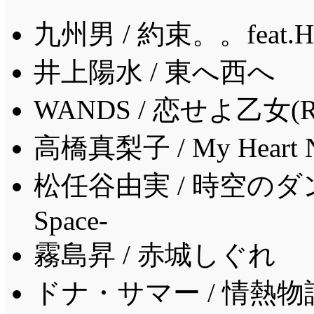
九州男 / 約束。。feat.
井上陽水 / 東へ西へ
WANDS / 恋せよ乙女(Re
高橋真梨子 / My Heart Ne
松任谷由実 / 時空のダンス -D
Space-
霧島昇 / 赤城しぐれ
ドナ・サマー / 情熱物