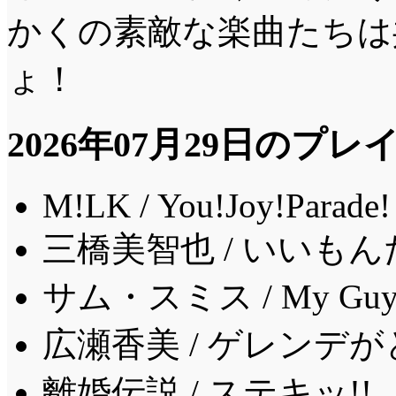
かくの素敵な楽曲たちは
ょ！
2026年07月29日のプ
M!LK / You!Joy!Parade!
三橋美智也 / いいも
サム・スミス / My Gu
広瀬香美 / ゲレンデ
離婚伝説 / ステキッ!!