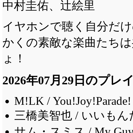
中村圭佑、辻絵里
イヤホンで聴く自分だけ
かくの素敵な楽曲たちは
ょ！
2026年07月29日のプ
M!LK / You!Joy!Parade!
三橋美智也 / いいも
サム・スミス / My Gu