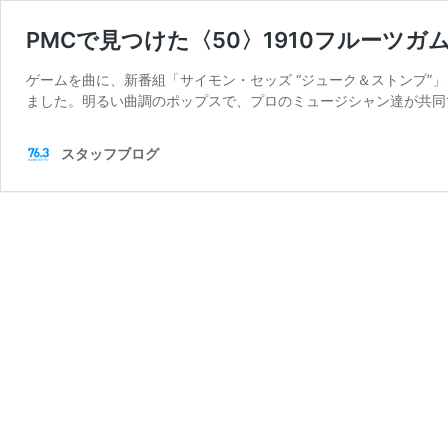
PMCで見つけた〈50〉1910フルーツ
ゲームを曲に、新番組「サイモン・セッズ “ジューク＆ストンプ”
ました。明るい曲調のポップスで、プロのミュージシャン達が共同
スタッフブログ