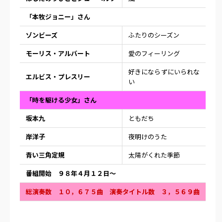
「本牧ジョニー」さん
ゾンビーズ
ふたりのシーズン
モーリス・アルバート
愛のフィーリング
好きにならずにいられな
エルビス・プレスリー
い
「時を駆ける少女」さん
坂本九
ともだち
岸洋子
夜明けのうた
青い三角定規
太陽がくれた季節
番組開始 ９８年４月１２日〜
総演奏数 １０，６７５曲 演奏タイトル数 ３，５６９曲