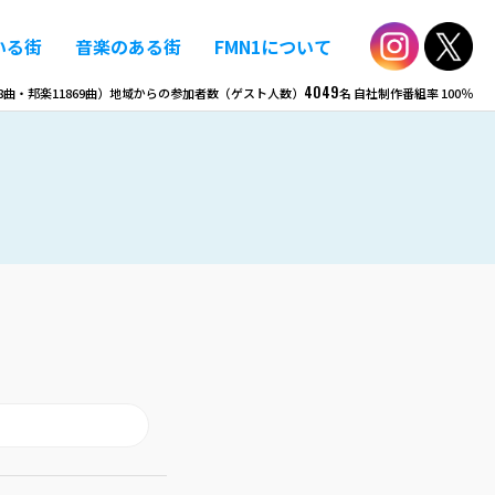
いる街
音楽のある街
FMN1について
4049
8
曲・邦楽
11869
曲）
地域からの参加者数（ゲスト人数）
名
自社制作番組率
100％