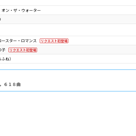
・オン・ザ・ウォーター
り
コースター・ロマンス
リクエスト初登場
の子
リクエスト初登場
らふね）
，６１８曲