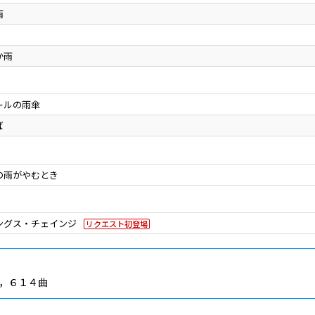
雨
か雨
ールの雨傘
ば
の雨がやむとき
ングス・チェインジ
リクエスト初登場
，６１４曲