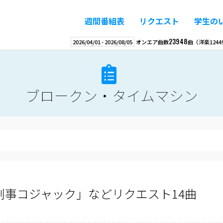
週間番組表
リクエスト
学生の
23948
2026/04/01
-
2026/08/05
オンエア曲数
曲
（洋楽
1244
ブロークン・タイムマシン
事コジャック」などリクエスト14曲