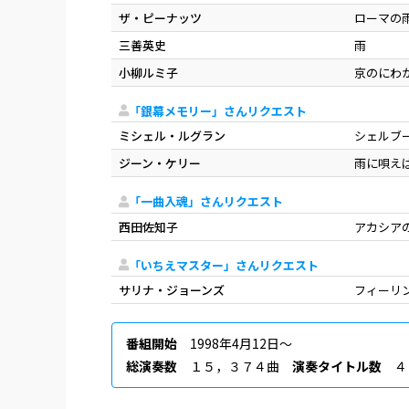
ザ・ピーナッツ
ローマの
三善英史
雨
小柳ルミ子
京のにわ
「銀幕メモリー」さんリクエスト
ミシェル・ルグラン
シェルブ
ジーン・ケリー
雨に唄え
「一曲入魂」さんリクエスト
西田佐知子
アカシア
「いちえマスター」さんリクエスト
サリナ・ジョーンズ
フィーリ
番組開始
1998年4月12日〜
総演奏数
１５，３７４曲
演奏タイトル数
４