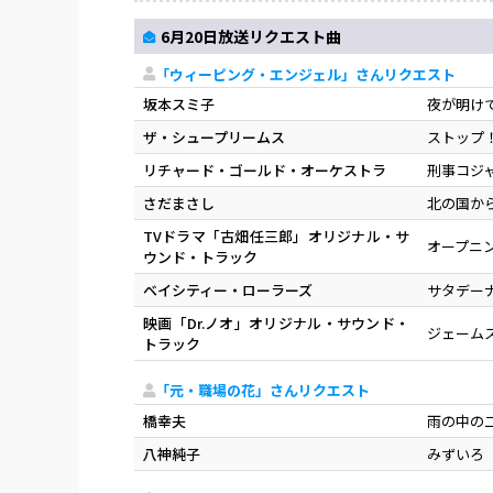
6月20日放送リクエスト曲
「ウィーピング・エンジェル」さんリクエスト
坂本スミ子
夜が明け
ザ・シュープリームス
ストップ
リチャード・ゴールド・オーケストラ
刑事コジ
さだまさし
北の国か
TVドラマ「古畑任三郎」オリジナル・サ
オープニ
ウンド・トラック
ベイシティー・ローラーズ
サタデー
映画「Dr.ノオ」オリジナル・サウンド・
ジェーム
トラック
「元・職場の花」さんリクエスト
橋幸夫
雨の中の
八神純子
みずいろ