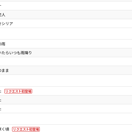
ナ
恋人
セシリア
の雨
いたらいつも雨降り
のまま
た
リクエスト初登場
た
た
咲く頃
リクエスト初登場