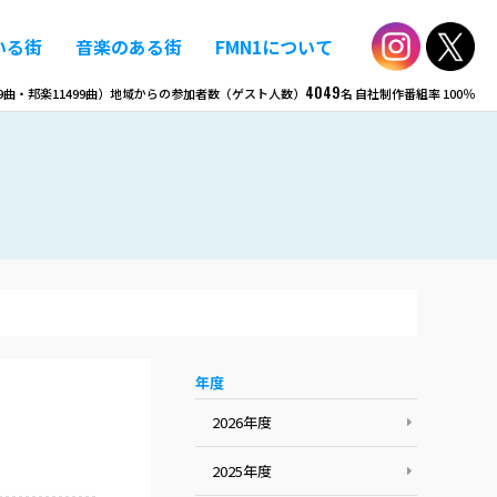
いる街
音楽のある街
FMN1について
4049
9
曲・邦楽
11499
曲）
地域からの参加者数（ゲスト人数）
名
自社制作番組率
100％
年度
2026年度
2025年度