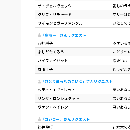
ザ・ヴェルヴェッツ
愛しのラ
クリフ・リチャード
マリーは
サイモンとガーファンクル
いとしの
「座高一」さんリクエスト
八神純子
みずいろ
よしだたくろう
たどりつ
ハイファイセット
冷たい雨
丸山圭子
どうぞこ
「ひとりぼっちのこいつ」さんリクエスト
ベティ・エヴェレット
悪いあな
リンダ・ロンシュタット
悪いあな
ヴァン・ヘイレン
悪いあな
「コジロー」さんリクエスト
辻井伸行
花水木の