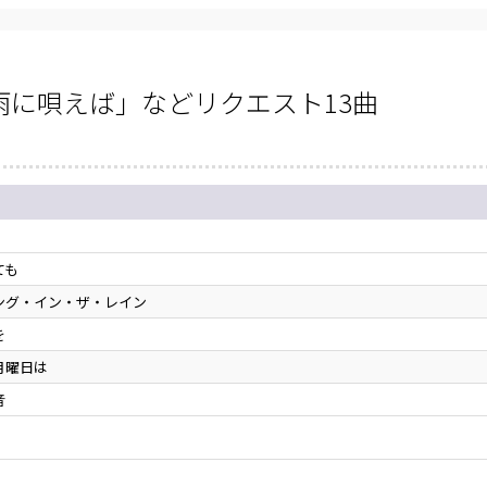
に唄えば」などリクエスト13曲
ても
ング・イン・ザ・レイン
を
月曜日は
音