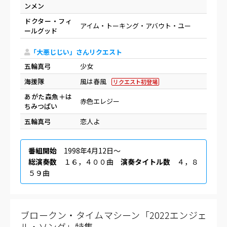
ンメン
ドクター・フィ
アイム・トーキング・アバウト・ユー
ールグッド
「大悪じじい」さんリクエスト
五輪真弓
少女
海援隊
風は春風
リクエスト初登場
あがた森魚＋は
赤色エレジー
ちみつぱい
五輪真弓
恋人よ
番組開始
1998年4月12日〜
総演奏数
１６，４００曲
演奏タイトル数
４，８
５９曲
ブロークン・タイムマシーン「2022エンジェ
ル・ソング」特集