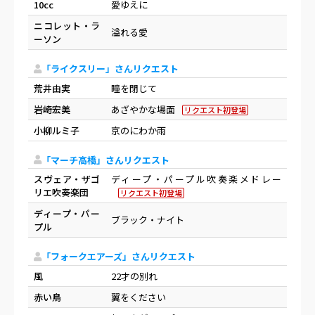
10cc
愛ゆえに
ニコレット・ラ
溢れる愛
ーソン
「ライクスリー」さんリクエスト
荒井由実
瞳を閉じて
岩崎宏美
あざやかな場面
リクエスト初登場
小柳ルミ子
京のにわか雨
「マーチ高橋」さんリクエスト
スヴェア・ザゴ
ディープ・パープル吹奏楽メドレー
リエ吹奏楽団
リクエスト初登場
ディープ・パー
ブラック・ナイト
プル
「フォークエアーズ」さんリクエスト
風
22才の別れ
赤い鳥
翼をください