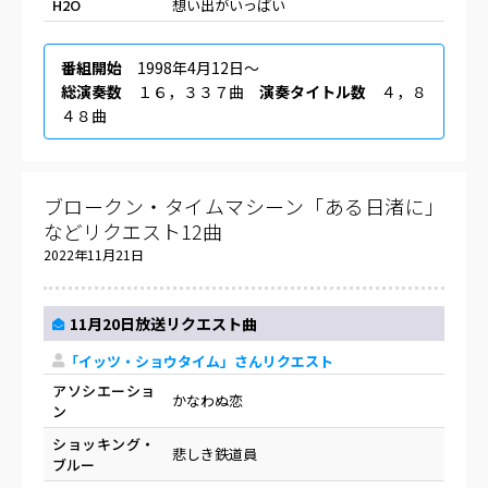
H2O
想い出がいっぱい
番組開始
1998年4月12日〜
総演奏数
１６，３３７曲
演奏タイトル数
４，８
４８曲
ブロークン・タイムマシーン「ある日渚に」
などリクエスト12曲
2022年11月21日
11月20日放送リクエスト曲
「イッツ・ショウタイム」さんリクエスト
アソシエーショ
かなわぬ恋
ン
ショッキング・
悲しき鉄道員
ブルー