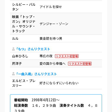
シルビー・バル
アイドルを探せ
タン
映画「トップ・
ガン」オリジナ
デンジャー・ゾーン
ル・サウンド・
トラック
ルル
黄金銃を持つ男
「もつ」さんリクエスト
山本ひろし
帯広の夜
リクエスト初登場
芹洋子
愛の国から幸福へ
リクエスト初登場
「一曲入魂」さんリクエスト
エルビス・プレ
好きにならずにいられない
スリー
番組開始
1998年4月12日〜
総演奏数
１６，２９９曲
演奏タイトル数
４，８
３９曲