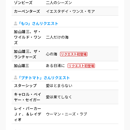
ゾンビーズ
二人のシーズン
カーペンターズ
イエスタデイ・ワンス・モア
「もつ」さんリクエスト
加山雄三、ザ・
ワイルド・ワン
二人だけの海
ズ
加山雄三、ザ・
心の海
リクエスト初登場
ランチャーズ
加山雄三
ある日渚に
リクエスト初登場
「プチトマト」さんリクエスト
スターシップ
愛はとまらない
キャロル・ベイ
愛は果てしなく
ヤー・セイガー
レイ・パーカー
Ｊｒ．＆レイデ
ウーマン・ニーズ・ラブ
ィオ