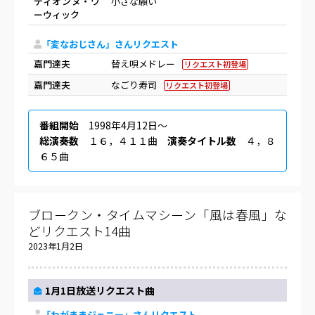
ディオンヌ・ワ
小さな願い
ーウィック
「変なおじさん」さんリクエスト
嘉門達夫
替え唄メドレー
リクエスト初登場
嘉門達夫
なごり寿司
リクエスト初登場
番組開始
1998年4月12日〜
総演奏数
１６，４１１曲
演奏タイトル数
４，８
６５曲
ブロークン・タイムマシーン「風は春風」な
どリクエスト14曲
2023年1月2日
1月1日放送リクエスト曲
「わがままジェニー」さんリクエスト