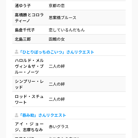
渚ゆう子
京都の恋
高橋勝とコロラ
思案橋ブルース
ティーノ
島倉千代子
恋しているんだもん
北島三郎
函館の女
「ひとりぼっちのこいつ」さんリクエスト
ハロルド・メル
ヴィン＆ザ・ブ
二人の絆
ルー・ノーツ
シンプリー・レ
二人の絆
ッド
ロッド・スチュ
二人の絆
ワート
「吞み助」さんリクエスト
アイ・ジョー
赤いグラス
ジ、志摩ちなみ