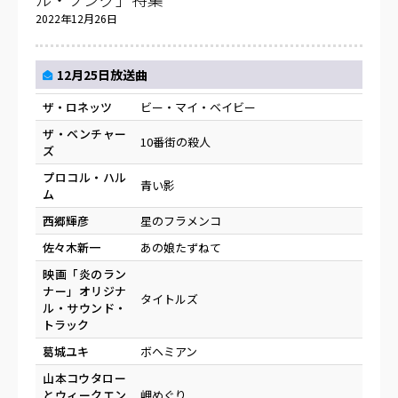
2022年12月26日
12月25日放送曲
ザ・ロネッツ
ビー・マイ・ベイビー
ザ・ベンチャー
10番街の殺人
ズ
プロコル・ハル
青い影
ム
西郷輝彦
星のフラメンコ
佐々木新一
あの娘たずねて
映画「炎のラン
ナー」オリジナ
タイトルズ
ル・サウンド・
トラック
葛城ユキ
ボヘミアン
山本コウタロー
とウィークエン
岬めぐり