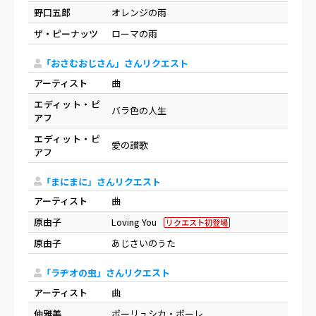
野口五郎
オレンジの雨
ザ・ピーナッツ
ローマの雨
「おさむおじさん」さんリクエスト
アーティスト
曲
エディット・ピ
バラ色の人生
アフ
エディット・ピ
愛の讃歌
アフ
「まにまに」さんリクエスト
アーティスト
曲
原由子
Loving You
リクエスト初登場
原由子
あじさいのうた
「ラヂオの虫」さんリクエスト
アーティスト
曲
仲雅美
ポーリュシカ・ポーレ