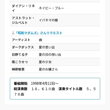
ダイアン・リネ
ネイビー・ブルー
イ
アストラット・
イパネマの娘
ジルベルト
「昭和マダムズ」さんリクエスト
アーティスト
曲
ダークダックス
夏の思い出
日野てる子
夏の日の想い出
南こうせつ
夏の少女
榊原郁恵
夏のお嬢さん
番組開始
1998年4月12日〜
総演奏数
１８，６１０曲
演奏タイトル数
５，５
７８曲