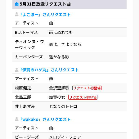
5月31日放送リクエスト曲
「よこぼー」さんリクエスト
アーティスト
曲
B.J.ト－マス
雨にぬれても
ディオンヌ・ワ
恋よ、さようなら
ーウィック
カーペンターズ
遥かなる影
「伊賀のハゲ丸」さんリクエスト
アーティスト
曲
松原健之
金沢望郷歌
リクエスト初登場
北島三郎
加賀の女
リクエスト初登場
井上あずみ
となりのトトロ
「wakako」さんリクエスト
アーティスト
曲
ビー・ジーズ
メロディ・フェア