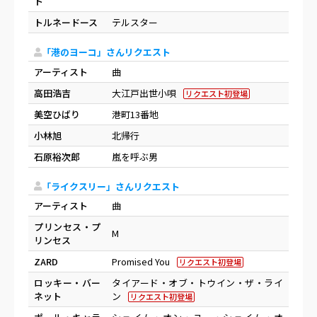
ト
トルネードース
テルスター
「港のヨーコ」さんリクエスト
アーティスト
曲
高田浩吉
大江戸出世小唄
リクエスト初登場
美空ひばり
港町13番地
小林旭
北帰行
石原裕次郎
嵐を呼ぶ男
「ライクスリー」さんリクエスト
アーティスト
曲
プリンセス・プ
M
リンセス
ZARD
Promised You
リクエスト初登場
ロッキー・バー
タイアード・オブ・トウイン・ザ・ライ
ネット
ン
リクエスト初登場