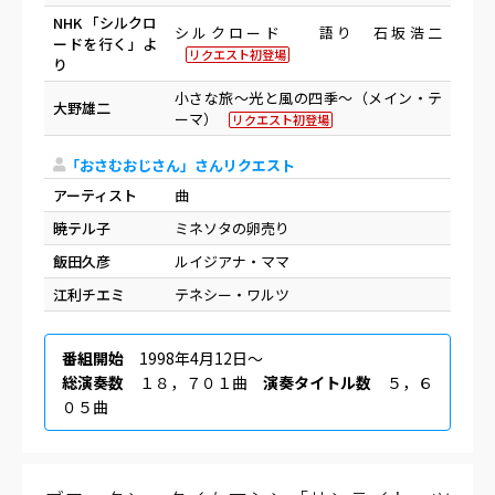
NHK 「シルクロ
シルクロード 語り 石坂浩二
ードを行く」よ
リクエスト初登場
り
小さな旅～光と風の四季～（メイン・テ
大野雄二
ーマ）
リクエスト初登場
「おさむおじさん」さんリクエスト
アーティスト
曲
暁テル子
ミネソタの卵売り
飯田久彦
ルイジアナ・ママ
江利チエミ
テネシー・ワルツ
番組開始
1998年4月12日〜
総演奏数
１８，７０１曲
演奏タイトル数
５，６
０５曲