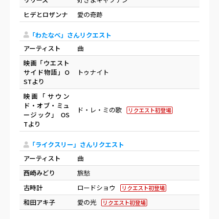
ヒデとロザンナ
愛の奇跡
「わたなべ」さんリクエスト
アーティスト
曲
映画「ウエスト
サイド物語」O
トゥナイト
STより
映画「サウン
ド・オブ・ミュ
ド・レ・ミの歌
リクエスト初登場
ージック」 OS
Tより
「ライクスリー」さんリクエスト
アーティスト
曲
西崎みどり
旅愁
古時計
ロードショウ
リクエスト初登場
和田アキ子
愛の光
リクエスト初登場