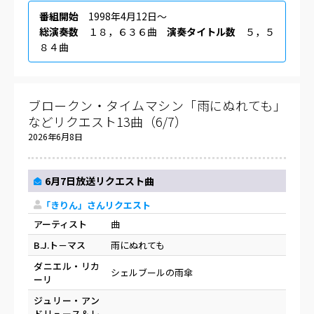
番組開始
1998年4月12日〜
総演奏数
１８，６３６曲
演奏タイトル数
５，５
８４曲
ブロークン・タイムマシン「雨にぬれても」
などリクエスト13曲（6/7）
2026年6月8日
6月7日放送リクエスト曲
「きりん」さんリクエスト
アーティスト
曲
B.J.ト－マス
雨にぬれても
ダニエル・リカ
シェルブールの雨傘
ーリ
ジュリー・アン
ドリュース＆レ