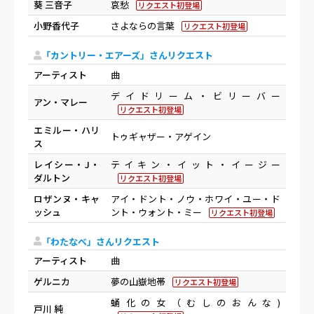
葵 三音子
哀愁
リクエスト初登場
小野香代子
さよならの言葉
リクエスト初登場
「カントリー・エアーズ」さんリクエスト
アーティスト
曲
デイドリーム・ビリーバー
アン・マレー
リクエスト初登場
エミルー・ハリ
トゥギャザー・アゲイン
ス
レイシー・J・
テイキン・イット・イージー
ダルトン
リクエスト初登場
ロザンヌ・キャ
アイ・ドント・ノウ・ホワイ・ユー・ド
ッシュ
ント・ウォント・ミー
リクエスト初登場
「わたなべ」さんリクエスト
アーティスト
曲
ゲルニカ
夢の山嶽地帯
リクエスト初登場
蛹化の女（むしのおんな)
戸川 純