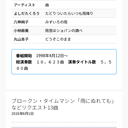
アーティスト
曲
よしだたくろう
たどりついたらいつも雨降り
八神純子
みずいろの雨
小林麻美
雨音はショパンの調べ
丸山圭子
どうぞこのまま
番組開始
1998年4月12日〜
総演奏数
１８，６２３曲
演奏タイトル数
５，５
８０曲
ブロークン・タイムマシン「雨にぬれても」
などリクエスト13曲
2026年6月1日