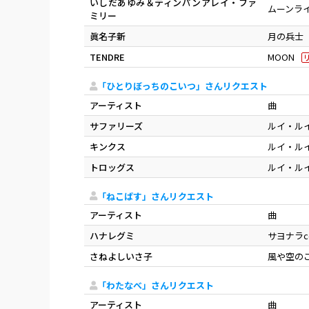
いしだあゆみ＆ティンパンアレイ・ファ
ムーンラ
ミリー
眞名子新
月の兵士
TENDRE
MOON
「ひとりぼっちのこいつ」さんリクエスト
アーティスト
曲
サファリーズ
ルイ・ル
キンクス
ルイ・ル
トロッグス
ルイ・ル
「ねこばす」さんリクエスト
アーティスト
曲
ハナレグミ
サヨナラco
さねよしいさ子
風や空の
「わたなべ」さんリクエスト
アーティスト
曲