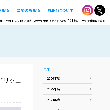
いる街
音楽のある街
FMN1について
4049
0
曲・邦楽
11676
曲）
地域からの参加者数（ゲスト人数）
名
自社制作番組率
100％
年度
どリクエ
2026年度
2025年度
2024年度