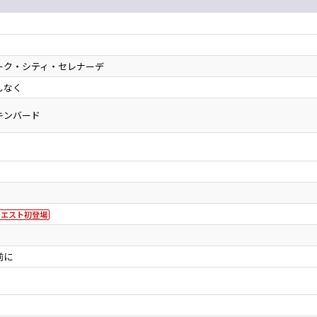
ーク・シティ・セレナーデ
しなく
キンバード
クエスト初登場
前に