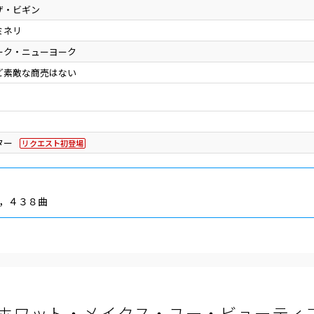
ザ・ビギン
ミネリ
ーク・ニューヨーク
ど素敵な商売はない
ター
リクエスト初登場
，４３８曲
ホワット・メイクス・ユー・ビューティ