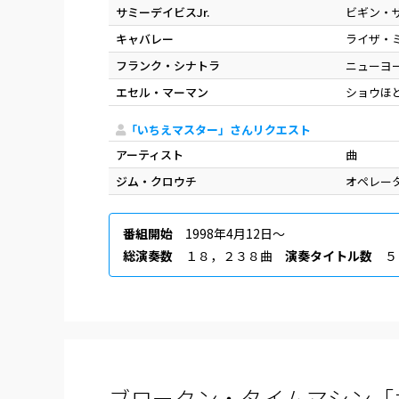
サミーデイビスJr.
ビギン・
キャバレー
ライザ・
フランク・シナトラ
ニューヨ
エセル・マーマン
ショウほ
「いちえマスター」さんリクエスト
アーティスト
曲
ジム・クロウチ
オペレー
番組開始
1998年4月12日〜
総演奏数
１８，２３８曲
演奏タイトル数
５
ブロークン・タイムマシン「