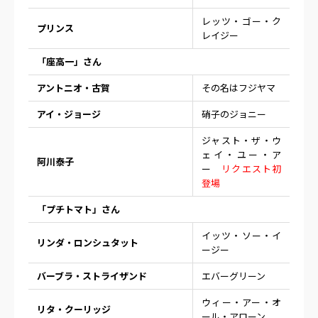
レッツ・ゴー・ク
プリンス
レイジー
「座高一」さん
アントニオ・古賀
その名はフジヤマ
アイ・ジョージ
硝子のジョニー
ジャスト・ザ・ウ
ェイ・ユー・ア
阿川泰子
ー
リクエスト初
登場
「プチトマト」さん
イッツ・ソー・イ
リンダ・ロンシュタット
ージー
バーブラ・ストライザンド
エバーグリーン
ウィー・アー・オ
リタ・クーリッジ
ール・アローン