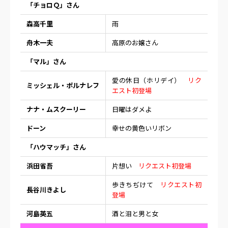
「チョロＱ」さん
森高千里
雨
舟木一夫
高原のお嬢さん
「マル」さん
愛の休日（ホリデイ）
リク
ミッシェル・ポルナレフ
エスト初登場
ナナ・ムスクーリー
日曜はダメよ
ドーン
幸せの黄色いリボン
「ハウマッチ」さん
浜田省吾
片想い
リクエスト初登場
歩きちぢけて
リクエスト初
長谷川きよし
登場
河島英五
酒と泪と男と女