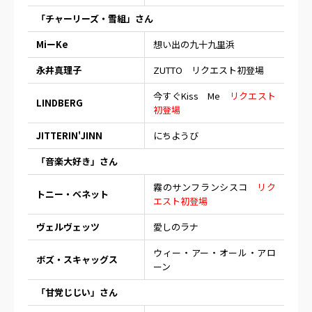
「チャーリーズ・雪組」さん
MiーKe
想い出の九十九里浜
永井真理子
ZUTTO
リクエスト初登場
今すぐKiss Me
リクエスト
LINDBERG
初登場
JITTERIN'JINN
にちようび
「音楽大好き」さん
霧のサンフランシスコ
リク
トニー・ベネット
エスト初登場
ヴェルヴェッツ
愛しのラナ
ウィー・アー・オール・アロ
ボズ・スキャッグス
ーン
「甘党じじい」さん