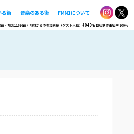
いる街
音楽のある街
FMN1について
4049
0
曲・邦楽
11676
曲）
地域からの参加者数（ゲスト人数）
名
自社制作番組率
100％