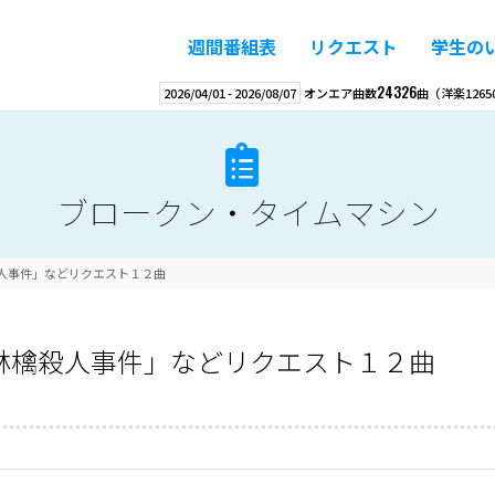
週間番組表
リクエスト
学生の
24326
2026/04/01
-
2026/08/07
オンエア曲数
曲
（洋楽
1265
ブロークン・タイムマシン
人事件」などリクエスト１２曲
林檎殺人事件」などリクエスト１２曲