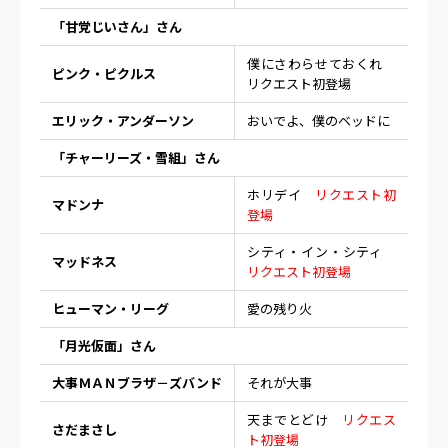
「甘党じいさん」さん
僕にさわらせておくれ
ピンク・ピクルス
リクエスト初登場
エリック・アンダーソン
おいでよ、僕のベッドに
「チャーリーズ・雪組」さん
ホリデイ
リクエスト初
マドンナ
登場
シティ・イン・シティ
マッドネス
リクエスト初登場
ヒューマン・リーグ
愛の残り火
「月光仮面」さん
大事ＭＡＮブラザ－ズバンド
それが大事
天までとどけ
リクエス
さだまさし
ト初登場