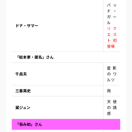
バッ
ド・
ガー
ル
ドナ・サマー
リク
エス
ト初
登場
「総本家・匿名」さん
星影
千昌夫
のワ
ルツ
三善英史
雨
天使
黛ジュン
の誘
惑
「呑み助」さん