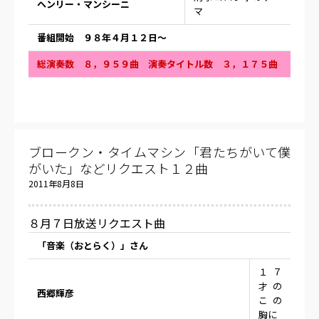
ヘンリー・マンシーニ
マ
番組開始 ９８年４月１２日〜
総演奏数 ８，９５９曲 演奏タイトル数 ３，１７５曲
ブロークン・タイムマシン「君たちがいて僕
がいた」などリクエスト１２曲
2011年8月8日
８月７日放送リクエスト曲
「音楽（おとらく）」さん
１７
才の
西郷輝彦
この
胸に