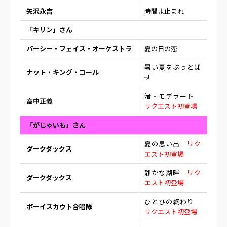
矢沢永吉
時間よ止まれ
「キリン」さん
パーシー・フェイス・オーケストラ
夏の日の恋
暑い夏をぶっとば
ナット・キング・コール
せ
渚・モデラート
高中正義
リクエスト初登場
「がじゃいも」さん
夏の思い出
リク
ダークダックス
エスト初登場
静かな湖畔
リク
ダークダックス
エスト初登場
ひとひの終わり
ボーイスカウト合唱隊
リクエスト初登場