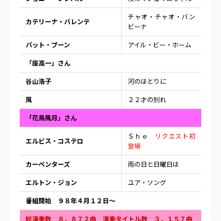
チャオ・チャオ・バン
カテリーナ・バレンテ
ビーナ
パット・ブーン
アイル・ビー・ホーム
「座高一」さん
谷山浩子
河のほとりに
風
２２才の別れ
「花鳥風月」さん
Ｓｈｅ
リクエスト初
エルビス・コステロ
登場
カーペンターズ
雨の日と日曜日は
エルトン・ジョン
ユア・ソング
番組開始 ９８年４月１２日〜
総演奏数 ８，８７２曲 演奏タイトル数 ３，１５７曲