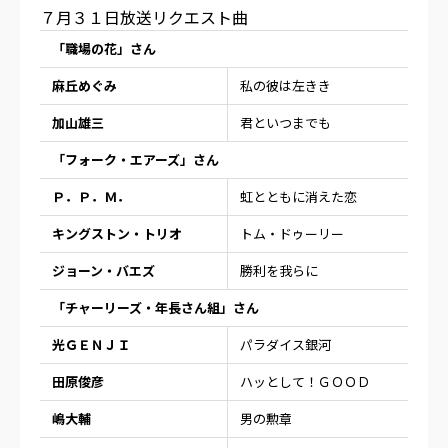
７月３１日放送リクエスト曲
「職場の花」さん
麻丘めぐみ
私の彼は左きき
加山雄三
君といつまでも
「フォーク・エアーズ」さん
Ｐ．Ｐ．Ｍ．
虹とともに消えた恋
キングストン・トリオ
トム・ドゥーリー
ジョーン・バエズ
勝利を我らに
「チャーリーズ・年長さん組」さん
光ＧＥＮＪＩ
パラダイス銀河
田原俊彦
ハッとして！ＧＯＯＤ
嶋大輔
男の勲章