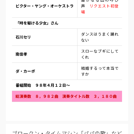
ビクター・ヤング・オーケストラ
声
リクエスト初登
場
「時を駆ける少女」さん
ダンスはうまく踊れ
石川セリ
ない
スローなブギにして
南佳孝
くれ
結婚するって本当で
ダ・カーポ
すか
番組開始 ９８年４月１２日〜
総演奏数 ８，９８２曲 演奏タイトル数 ３，１８０曲
ブロークン・タイムマシン「パパの歌」など