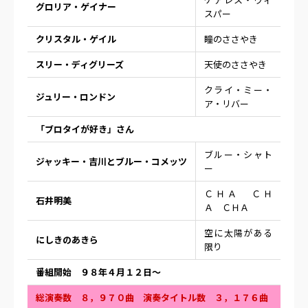
グロリア・ゲイナー
スパー
クリスタル・ゲイル
瞳のささやき
スリー・ディグリーズ
天使のささやき
クライ・ミー・
ジュリー・ロンドン
ア・リバー
「ブロタイが好き」さん
ブルー・シャト
ジャッキー・吉川とブルー・コメッツ
ー
ＣＨＡ ＣＨ
石井明美
Ａ ＣＨＡ
空に太陽がある
にしきのあきら
限り
番組開始 ９８年４月１２日〜
総演奏数 ８，９７０曲 演奏タイトル数 ３，１７６曲