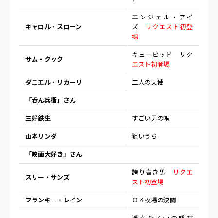
エンジェル・アイ
キャロル・スローン
ズ
リクエスト初登
場
キューピッド リク
サム・クック
エスト初登場
ダニエル・リカーリ
二人の天使
「呑ん兵衛」さん
三好鉄生
すごい男の唄
山本リンダ
狙いうち
「映画大好き」さん
誇り高き男
リクエ
スリー・サンズ
スト初登場
フランキー・レイン
ＯＫ牧場の決闘
遥かなる山の呼び