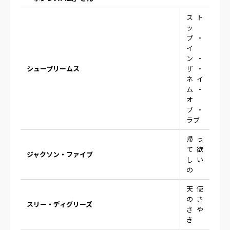
スト
ッ
プ・
イ
ン・
シュープリームス
ザ・
ネイ
ム・
オ
ブ・
ラブ
帰っ
て欲
ジャクソン・ファイブ
しい
の
天使
のさ
スリー・ディグリーズ
さや
き