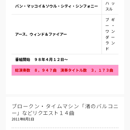
ハッ
バン・マッコイ＆ソウル・シティ・シンフォニー
スル
ブギ
ー・
ワン
アース、ウィンド＆ファイアー
ダー
ラン
ド
番組開始 ９８年４月１２日〜
総演奏数 ８，９４７曲 演奏タイトル数 ３，１７３曲
ブロークン・タイムマシン「渚のバルコニ
ー」などリクエスト１４曲
2011年8月1日