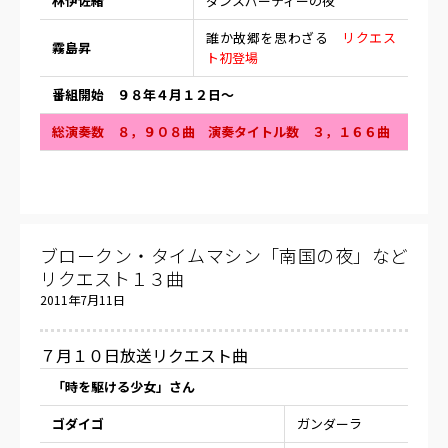
林伊佐緒
ダンスパーティーの夜
誰か故郷を思わざる
リクエス
霧島昇
ト初登場
番組開始 ９８年４月１２日〜
総演奏数 ８，９０８曲 演奏タイトル数 ３，１６６曲
ブロークン・タイムマシン「南国の夜」など
リクエスト１３曲
2011年7月11日
７月１０日放送リクエスト曲
「時を駆ける少女」さん
ゴダイゴ
ガンダーラ