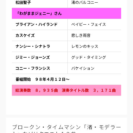
松田聖子
渚のバルコニー
「わがままジェニー」さん
ブライアン・ハイランド
ベイビー・フェイス
カスケイズ
悲しき雨音
ナンシー・シナトラ
レモンのキッス
ジミー・ジョーンズ
グッド・タイミング
コニー・フランシス
バケイション
番組開始 ９８年４月１２日〜
総演奏数 ８，９３５曲 演奏タイトル数 ３，１７１曲
ブロークン・タイムマシン「渚・モデラー