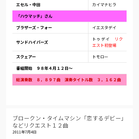
エセル・中田
カイマナヒラ
「ハウマッチ」さん
ブラザーズ・フォー
イエスタデイ
トゥデイ
リク
サンドハイパーズ
エスト初登場
スクェアー
トモロー
番組開始 ９８年４月１２日〜
総演奏数 ８，８９７曲 演奏タイトル数 ３，１６２曲
ブロークン・タイムマシン「恋するデビー」
などリクエスト１２曲
2011年7月4日