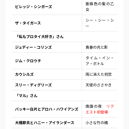
亜麻色の髪の乙
ビレッジ・シンガーズ
女
シー・シー・シ
ザ・タイガース
ー
「私もブロタイ大好き」さん
ジュディー・コリンズ
青春の光と影
タイム・イン・
ジム・クロウチ
ア・ボトル
カウシルズ
雨に消えた初恋
スリー・ディグリーズ
天使のささやき
「マル」さん
南国の夜
リク
バッキー白片とアロハ・ハワイアンズ
エスト初登場
大橋節夫とハニー・アイランダース
小さな竹の橋