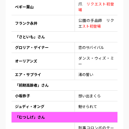
爪
リクエスト初登
ペギー葉山
場
公園の手品師 リク
フランク永井
エ
スト初登場
「さといも」さん
グロリア・ゲイナー
恋のサバイバル
ダンス・ウィズ・ミ
オーリアンズ
ー
エア・サプライ
渚の誓い
「前期高齢者」さん
小坂恭子
想い出まくら
ジュディ・オング
魅せられて
「むつしげ」さん
刑事コロンボのテー