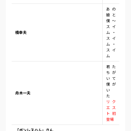
あの
娘と
僕～
スイ
橋幸夫
ム・
スイ
ム・
スイ
ム
君た
ちが
いて
僕が
い
舟木一夫
た
リク
エス
ト初
登場
「ボンレスハム」さん