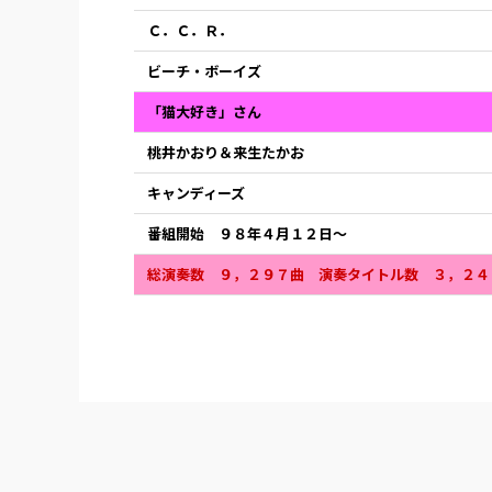
Ｃ．Ｃ．Ｒ．
ビーチ・ボーイズ
「猫大好き」さん
桃井かおり＆来生たかお
キャンディーズ
番組開始 ９８年４月１２日〜
総演奏数 ９，２９７曲 演奏タイトル数 ３，２４