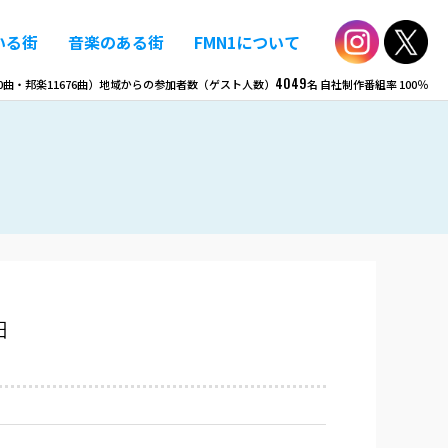
いる街
音楽のある街
FMN1について
4049
0
曲・邦楽
11676
曲）
地域からの参加者数（ゲスト人数）
名
自社制作番組率
100％
曲