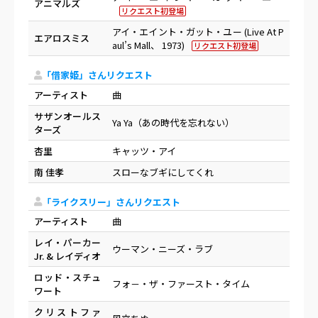
アニマルズ
リクエスト初登場
アイ・エイント・ガット・ユー (Live At P
エアロスミス
aul’s Mall、 1973)
リクエスト初登場
「借家姫」さんリクエスト
アーティスト
曲
サザンオールス
Ya Ya（あの時代を忘れない）
ターズ
杏里
キャッツ・アイ
南 佳孝
スローなブギにしてくれ
「ライクスリー」さんリクエスト
アーティスト
曲
レイ・パーカー
ウーマン・ニーズ・ラブ
Jr. & レイディオ
ロッド・スチュ
フォ－・ザ・ファースト・タイム
ワート
クリストファ