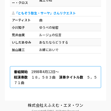
風立ちぬ
ー・クロス
「ともぞう塾生・サーヤ」さんリクエスト
アーティスト
曲
小川知子
ゆうべの秘密
荒井由実
ルージュの伝言
いしだあゆみ
あなたならどうする
加山雄三
お嫁においで
番組開始
1998年4月12日〜
総演奏数
１８，５８３曲
演奏タイトル数
５，５
７１曲
株式会社えふえむ・エヌ・ワン
Copyright© FMN1. All Rights Reserved.