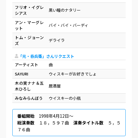
フリオ・イグレ
黒い瞳のナタリー
シアス
アン・マーグレ
バイ・バイ・バーディ
ット
トム・ジョーン
デライラ
ズ
「元・呑兵衛」さんリクエスト
アーティスト
曲
SAYURI
ウィスキーがお好きでしょ
木の実ナナ＆五
居酒屋
木ひろし
みなみらんぼう
ウイスキーの小瓶
番組開始
1998年4月12日〜
総演奏数
１８，５９７曲
演奏タイトル数
５，５
７６曲