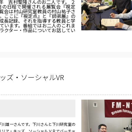
年 吉村聖隆さんのお二人です。 ２
日の日程で開催される展覧会『視定
覧会は村山研究室教員の村山祐子さ
す。ここに『視定点』と『師弟展』の
成長記録、それを指導する教員と学
ています。番組ではお二人のこれま
ラクター・作品についてお話してい
ッズ・ソーシャルVR
川雄一さんです。下川さんと下川研究室の
メリア・キッズ ソーシャルＶＲでバーチャ