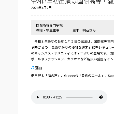
令和3年初出演は国際高専・
2021年1月2日
国際高等専門学校
教授・学生主事 瀧本 明弘さん
令和３年最初の番組１月２日の出演は、国際高等専門学
９時からの「金原ゆかりの優雅な週末」に準レギュラ
のキャンパス・アメニティには７年ぶりの登場です。国
ボールやファッション、カラオケなど幅広い話題をイン
選曲
桐谷健太「海の声」、GreeeeN「星影のエール」、Sup