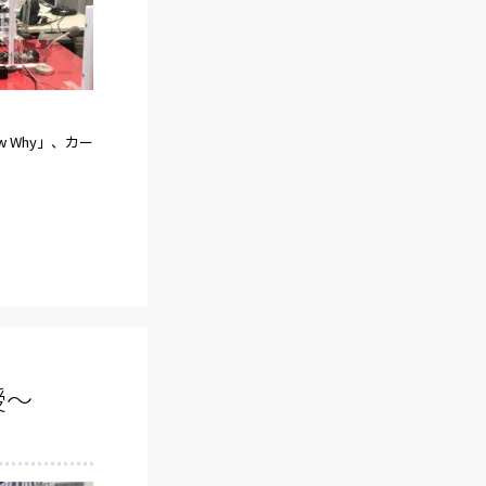
 Why」、カー
授～