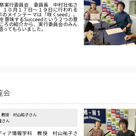
祭実行委員会 委員長 中村壮佑さ
 １０月１７日～１９日に行われる
のメインテーマは「咲くseed」。
を意味するSucceedという２つの意
ころの紹介から、実行委員会のみん
語ってもらいました。
覧会
 教授 村山祐子さん
隆さん
ディア情報学科 教授 村山祐子さ