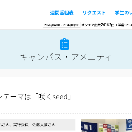
週間番組表
リクエスト
学生の
24147
2026/04/01
-
2026/08/06
オンエア曲数
曲
（洋楽
1255
キャンパス・アメニティ
テーマは「咲くseed」
佑さん、実行委員 佐藤大夢さん