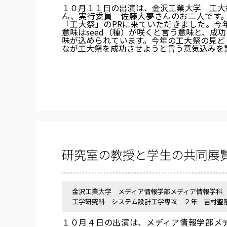
１０月１１日の出演は、金沢工業大学 工大
ん、実行委員 佐藤大夢さんのお二人です。
「工大祭」のPRに来ていただきました。今年
意味はseed（種）が咲くと言う意味と、成功
味が込められています。今年の工大祭の見ど
なが工大祭を成功させようと言う意気込みを
研究室の教授と学生の共同展
金沢工業大学 メディア情報学部メディア情報学科
工学研究科 システム設計工学専攻 ２年 吉村聖
１０月４日の出演は、メディア情報学部メ