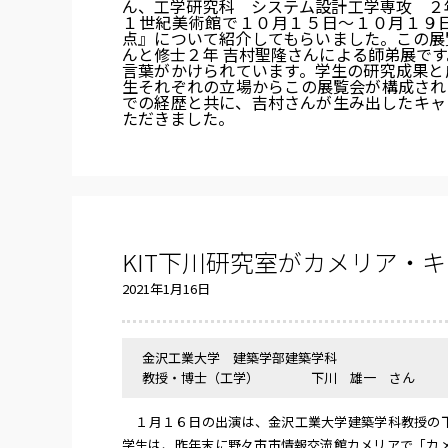
ん、工学研究科 システム設計工学専攻 ２
１世紀美術館で１０月１５日～１０月１９
点』について紹介してもらいました。この展
んと修士２年 吉村聖隆さんによる師弟展で
言葉がかけられています。学生の研究成果と
生それぞれの立場からこの展覧会が構成され
での経歴と共に、吉村さんが生み出したキャ
ただきました。
KIT下川研究室がカメリア・キ
2021年1月16日
金沢工業大学 建築学部建築学科
教授・博士（工学） 下川 雄一 さん
１月１６日の出演は、金沢工業大学建築学科教授の下
学生は、昨年末に野々市市情報交流館カメリアで「カ