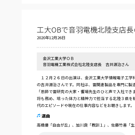
工大OBで音羽電機北陸支店
2020年12月26日
金沢工業大学ＯＢ
音羽電機工業株式会社北陸支店長 吉井源治さん
１２月２６日の出演は、金沢工業大学情報電子工学科
の吉井源治さんです。同社は、雷関連製品を専門に製
「恩師で雷研究の大家・饗場先生のひと声で入社でき
将も務め、培った体力と精神力で担当する北陸３県を
代のエピソードや現在の仕事内容などをお聴きします。
選曲
高橋優「自由が丘」、加川良「教訓１」、佐藤竹善「生