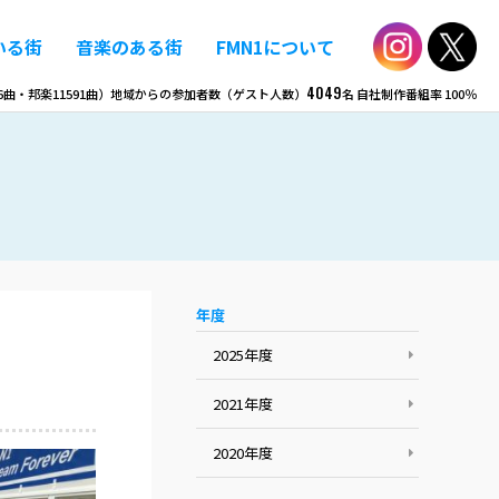
いる街
音楽のある街
FMN1について
4049
6
曲・邦楽
11591
曲）
地域からの参加者数（ゲスト人数）
名
自社制作番組率
100％
年度
2025年度
2021年度
2020年度