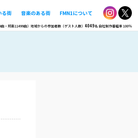
いる街
音楽のある街
FMN1について
4049
9
曲・邦楽
11499
曲）
地域からの参加者数（ゲスト人数）
名
自社制作番組率
100％