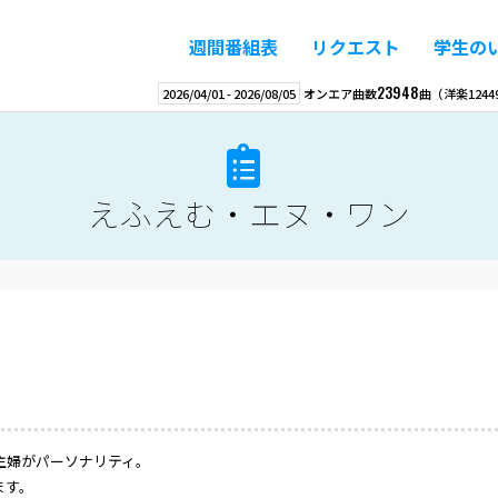
週間番組表
リクエスト
学生の
23948
2026/04/01
-
2026/08/05
オンエア曲数
曲
（洋楽
1244
えふえむ・エヌ・ワン
主婦がパーソナリティ。
ます。