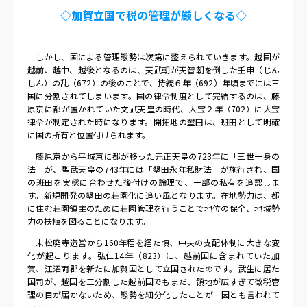
◇加賀立国で税の管理が厳しくなる◇
しかし、国による管理態勢は次第に整えられていきます。越国が
越前、越中、越後となるのは、天武朝が天智朝を倒した壬申（じん
しん）の乱（
672
）の後のことで、持統６年（
692
）年頃までには三
国に分割されてしまいます。国の律令制度として完結するのは、藤
原京に都が置かれていた文武天皇の時代、大宝２年（
702
）に大宝
律令が制定された時になります。開拓地の墾田は、班田として明確
に国の所有と位置付けられます。
藤原京から平城京に都が移った元正天皇の
723
年に「三世一身の
法」が、聖武天皇の
743
年には「墾田永年私財法」が施行され、国
の班田を実態に合わせた後付けの論理で、一部の私有を追認しま
す。新規開発の墾田の荘園化に追い風となります。在地勢力は、都
に住む荘園領主のために荘園管理を行うことで地位の保全、地域勢
力の扶植を図ることになります。
末松廃寺造営から
160
年程を経た頃、中央の支配体制に大きな変
化が起こります。弘仁
14
年（
823
）に、越前国に含まれていた加
賀、江沼両郡を新たに加賀国として立国されたのです。武生に居た
国司が、越国を三分割した越前国でもまだ、領地が広すぎて徴税管
理の目が届かないため、態勢を細分化したことが一因とも言われて