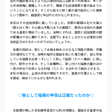
古代の福井県はもとより石川県内の旧江沼郡までの地域は、早くか
ら中央政権に服属していたので、隣接する旧加賀郡が鄙の始まりと
いうことになります。そこから延々と続く鄙の道の起点にいた豪族
という意味で、越道君と呼ばれたのかもしれません。
末松はその旧加賀郡に属していました。同郡の範囲は北が大海川
（現かほく市）から南は手取川までの範囲で、郡司は在地の大豪族
である道君が務めていました。当時とすれば、国府と旧加賀郡の間
の距離は十分に離れており、支配下にあるとしながらも日常的な政
治的圧力は少なかったのではないでしょうか。
支配の目的は、税として水稲を納めさせるなど物産の貢納、労働
力の提供などです。当時の稲作は墾田を拓いた権力者が、自ら所有
している稲穂を出挙（すいこ）と称して田部（たべ＝農民）に貸し
付け、耕作させます。そして収穫時に、貸し付けた稲穂の量のほか
一定の歩合で利息となる利稲（りとう）を合わせて納めさせます。
末松の場合は、土地の所有が朝廷ですので、道君が代理人として税
を徴収、納めていたものと思われます。
◇税として稲穂の申告は正確だったのか◇
天智朝が興した末松廃寺造営から約
30
年間は、墾田を天皇家の屯