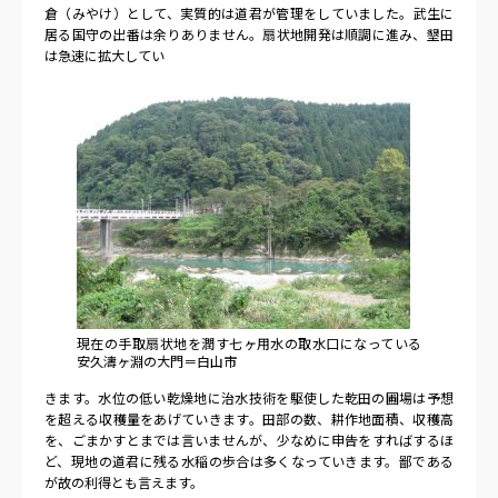
倉（みやけ）として、実質的は道君が管理をしていました。武生に
居る国守の出番は余りありません。扇状地開発は順調に進み、墾田
は急速に拡大してい
現在の手取扇状地を潤す七ヶ用水の取水口になっている
安久濤ヶ淵の大門＝白山市
きます。水位の低い乾燥地に治水技術を駆使した乾田の圃場は予想
を超える収穫量をあげていきます。田部の数、耕作地面積、収穫高
を、ごまかすとまでは言いませんが、少なめに申告をすればするほ
ど、現地の道君に残る水稲の歩合は多くなっていきます。鄙である
が故の利得とも言えます。