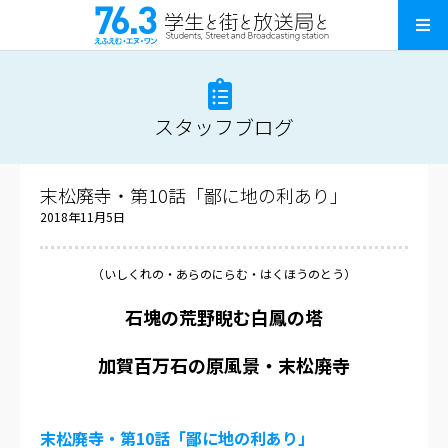
スタッフブログ
末松廃寺・第10話「鄙に地の利あり」
2018年11月5日
（いしくれの・あらのにらむ・はくほうのとう）
石塊の荒野睨む白鳳の塔
加賀百万石の原風景・末松廃寺
末松廃寺・第
10
話「鄙に地の利あり」