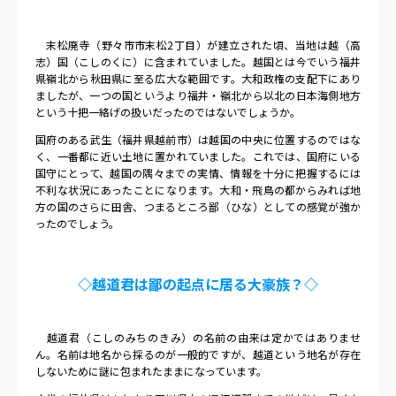
末松廃寺（野々市市末松
2
丁目）が建立された頃、当地は越（高
志）国（こしのくに）に含まれていました。越国とは今でいう福井
県嶺北から秋田県に至る広大な範囲です。大和政権の支配下にあり
ましたが、一つの国というより福井・嶺北から以北の日本海側地方
という十把一絡げの扱いだったのではないでしょうか。
国府のある武生（福井県越前市）は越国の中央に位置するのではな
く、一番都に近い土地に置かれていました。これでは、国府にいる
国守にとって、越国の隅々までの実情、情報を十分に把握するには
不利な状況にあったことになります。大和・飛鳥の都からみれば地
方の国のさらに田舎、つまるところ鄙（ひな）としての感覚が強か
ったのでしょう。
◇越道君は鄙の起点に居る大豪族？◇
越道君（こしのみちのきみ）の名前の由来は定かではありませ
ん。名前は地名から採るのが一般的ですが、越道という地名が存在
しないために謎に包まれたままになっています。