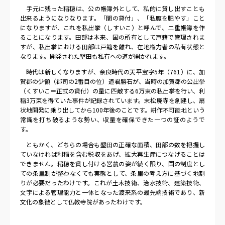
手元に残った稲穂は、公の帳簿外として、私的に貸し出すことも
出来るようになりなります。「闇の貸付」、「私腹を肥やす」こと
になりますが、これを私出挙（しすいこ）と呼んで、二重帳簿を作
ることになります。田部は本来、国の所有として戸籍で管理されま
すが、私出挙における田部は戸籍を離れ、在地権力者の私有状態と
なります。開発された墾田も私有への道が開かれます。
時代は新しくなりますが、奈良時代の天平宝字5年（761）に、加
賀郡の少領（郡司の2番目の位）道君勝石が、当時の加賀郡の公出挙
（くすいこ＝正式の貸付）の量に匹敵する6万束の私出挙を行い、利
稲3万束を得ていた事件が記録されています。末松廃寺を創建し、扇
状地開発に乗り出してから100年後のことです。耕作不可能地という
常識を打ち破るような勢い、収量を確保できた一つの証のようで
す。
ともかく、どちらの場合も墾田の正確な面積、田部の数を把握し
ていなければ利稲を含む税収をあげ、拡大再生産につなげることは
できません。稲穂を貸し付ける営農の姿が続く限り、国の制度とし
ての条里制が整わなくても実態として、条里の考え方に基づく地割
りが必要だったわけです。これが土木技術、治水技術、建築技術、
文字による管理能力と一体となった渡来系の最先端技術であり、新
文化の象徴として仏教寺院があったわけです。