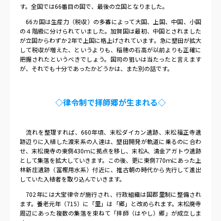
す。全国では
66
番目の国で、最後の立国となりました。
66
カ国は生産力（税収）の多寡によって大国、上国、中国、小国
の４階級に分けられていました。加賀国は最初、中国とされました
が立国からわずか
2
年で上国に格上げされています。急に墾田が拡大
して税収が増えた、というよりも、稲穂の石高が以前よりも正確に
把握されたというべきでしょう。国司の狙いは当たったと言えます
が、それでも十分であったかどうかは、また別の話です。
◇律令制で拝師郷が生まれる◇
流れを整理すれば、
660
年頃、末松ダイカン遺跡、末松福正寺遺
跡辺りに入植した渡来系の人達は、墾田開発が軌道に乗るのに合わ
せ、末松廃寺の東側
430
ｍに拠点を移し、末松
A
、清金アガトウ遺跡
として集落を拡大していきます。この後、更に東側
770
ｍにあった上
林新庄遺跡（冨樫用水系）付近に、推古朝の時代から先行して進出
していた入植者を取り込んでいきます。
702
年には大宝律令が施行され、行政組織は国郡里制に整備され
ます。養老元年（
715
）に「里」は「郷」と改められます。末松廃寺
周辺にあった複数の集落を束ねて「拝師（はやし）郷」が成立しま