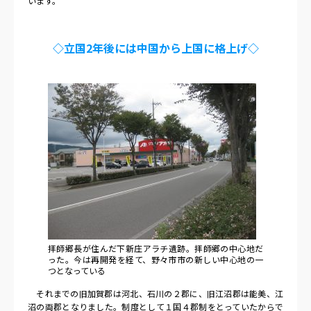
います。
◇立国
2
年後には中国から上国に格上げ◇
拝師郷長が住んだ下新庄アラチ遺跡。拝師郷の中心地だ
った。今は再開発を経て、野々市市の新しい中心地の一
つとなっている
それまでの旧加賀郡は河北、石川の２郡に、旧江沼郡は能美、江
沼の両郡となりました。制度として１国４郡制をとっていたからで