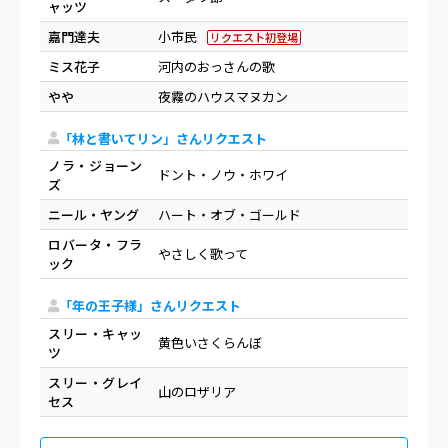
ャッツ
嘉門達夫
小市民
リクエスト初登場
ミス花子
河内のおっさんの歌
やや
夜霧のハウスマヌカン
「林と書いてリン」さんリクエスト
ノラ・ジョーン
ドント・ノウ・ホワイ
ズ
ニール・ヤング
ハート・オブ・ゴールド
ロバータ・フラ
やさしく歌って
ック
「年の王子様」さんリクエスト
スリー・キャッ
黄色いさくらんぼ
ツ
スリー・グレイ
山のロザリア
セス