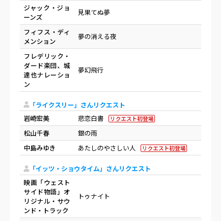
ジャック・ジョ
見果てぬ夢
ーンズ
フィフス・ディ
夢の消える夜
メンション
フレデリック・
ダード楽団、城
夢幻飛行
達也ナレーショ
ン
「ライクスリー」さんリクエスト
岩崎宏美
悲恋白書
リクエスト初登場
松山千春
銀の雨
中島みゆき
あたしのやさしい人
リクエスト初登場
「イッツ・ショウタイム」さんリクエスト
映画「ウェスト
サイド物語」オ
トゥナイト
リジナル・サウ
ンド・トラック