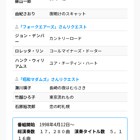
藤山一郎
由紀さおり
夜明けのスキャット
「フォークエアーズ」さんリクエスト
ジョン・デンバ
カントリーロード
ー
ロレッタ・リン
コールマイナーズ・ドーター
ハンク・ウィリ
ユア・チーティン・ハート
アムス
「昭和マダムズ」さんリクエスト
瀬川瑛子
長崎の夜はむらさき
竹越ひろ子
東京流れもの
石原裕次郎
恋の町札幌
番組開始
1998年4月12日〜
総演奏数
１７，２８０曲
演奏タイトル数
５，１
１６曲