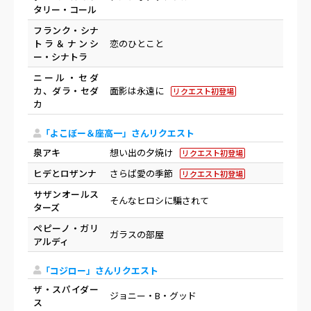
タリー・コール
フランク・シナ
トラ＆ナンシ
恋のひとこと
ー・シナトラ
ニール・セダ
カ、ダラ・セダ
面影は永遠に
リクエスト初登場
カ
「よこぼー＆座高一」さんリクエスト
泉アキ
想い出の夕焼け
リクエスト初登場
ヒデとロザンナ
さらば愛の季節
リクエスト初登場
サザンオールス
そんなヒロシに騙されて
ターズ
ペピーノ・ガリ
ガラスの部屋
アルディ
「コジロー」さんリクエスト
ザ・スパイダー
ジョニー・B・グッド
ス