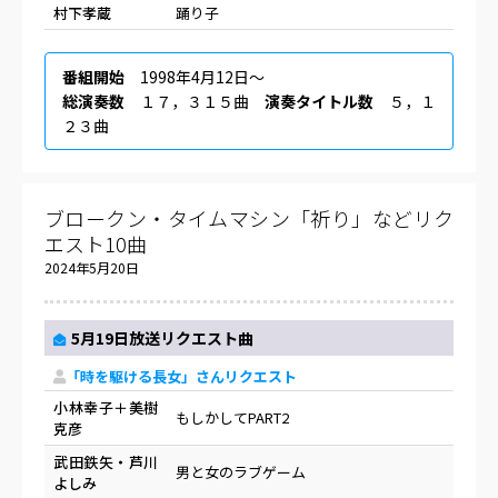
村下孝蔵
踊り子
番組開始
1998年4月12日〜
総演奏数
１７，３１５曲
演奏タイトル数
５，１
２３曲
ブロークン・タイムマシン「祈り」などリク
エスト10曲
2024年5月20日
5月19日放送リクエスト曲
「時を駆ける長女」さんリクエスト
小林幸子＋美樹
もしかしてPART2
克彦
武田鉄矢・芦川
男と女のラブゲーム
よしみ