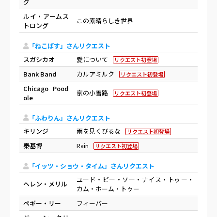
グ
ルイ・アームス
この素晴らしき世界
トロング
「ねこばす」さんリクエスト
スガシカオ
愛について
リクエスト初登場
Bank Band
カルアミルク
リクエスト初登場
Chicago Pood
京の小雪路
リクエスト初登場
ole
「ふわりん」さんリクエスト
キリンジ
雨を見くびるな
リクエスト初登場
秦基博
Rain
リクエスト初登場
「イッツ・ショウ・タイム」さんリクエスト
ユード・ビー・ソー・ナイス・トゥー・
ヘレン・メリル
カム・ホーム・トゥー
ペギー・リー
フィーバー