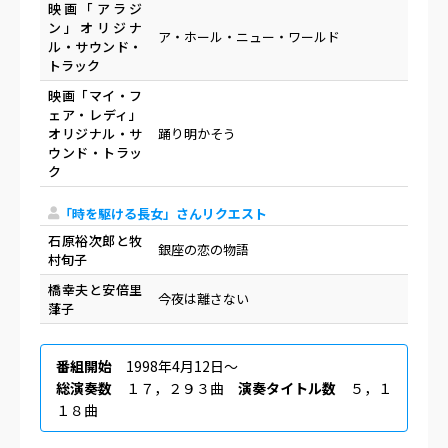
映画「アラジ
ン」オリジナ
ア・ホール・ニュー・ワールド
ル・サウンド・
トラック
映画「マイ・フ
ェア・レディ」
オリジナル・サ
踊り明かそう
ウンド・トラッ
ク
「時を駆ける長女」さんリクエスト
石原裕次郎と牧
銀座の恋の物語
村旬子
橋幸夫と安倍里
今夜は離さない
葏子
番組開始
1998年4月12日〜
総演奏数
１７，２９３曲
演奏タイトル数
５，１
１８曲