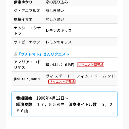
伊東ゆかり
恋の売り込み
ジ・アニマルズ
悲しき願い
尾藤イサオ
悲しき願い
ナンシー・シナ
レモンのキッス
トラ
ザ・ピーナッツ
レモンのキッス
「プチトマト」さんリクエスト
アマリア・ロド
暗いはしけ (LIVE)
リクエスト初登場
リゲス
ヴィステ・ド・フィム・ド・ムンド
jize-ra・joann
リクエスト初登場
番組開始
1998年4月12日〜
総演奏数
１７，８５６曲
演奏タイトル数
５，２
８６曲