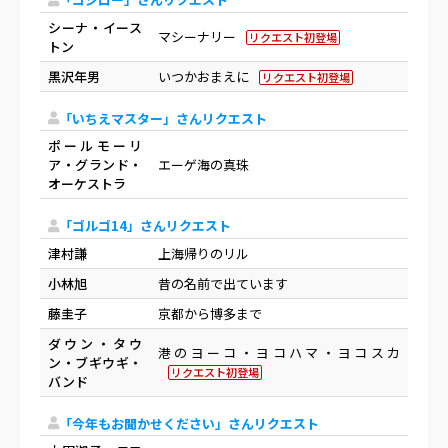
シーナ・イース
マシーナリー
リクエスト初登場
トン
黒沢年男
いつかおまえに
リクエスト初登場
「いちえマスター」さんリクエスト
ポールモーリ
ア・グランド・
エーゲ海の真珠
オーケストラ
「ゴルゴ14」さんリクエスト
津村謙
上海帰りのリル
小林旭
昔の名前で出ています
藤圭子
京都から博多まで
ダウン・タウ
港のヨーコ・ヨコハマ・ヨコスカ
ン・ブギウギ・
リクエスト初登場
バンド
「今年もお聞かせください」さんリクエスト