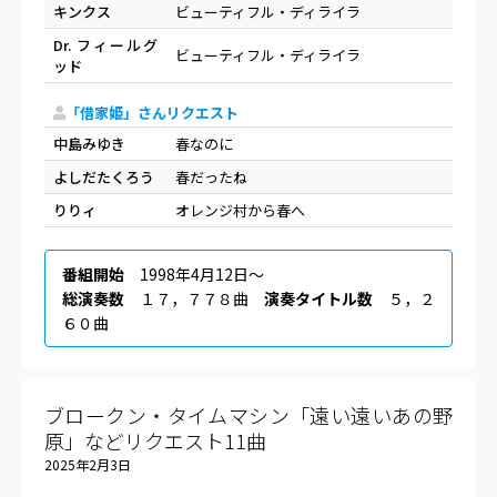
キンクス
ビューティフル・ディライラ
Dr. フィールグ
ビューティフル・ディライラ
ッド
「借家姫」さんリクエスト
中島みゆき
春なのに
よしだたくろう
春だったね
りりィ
オレンジ村から春へ
番組開始
1998年4月12日〜
総演奏数
１７，７７８曲
演奏タイトル数
５，２
６０曲
ブロークン・タイムマシン「遠い遠いあの野
原」などリクエスト11曲
2025年2月3日