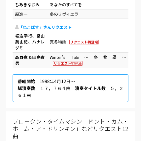
ちあきなおみ
あなたのすべてを
森進一
冬のリヴィエラ
「ねこばす」さんリクエスト
堀込奉行、畠山
美由紀、ハナレ
真冬物語
リクエスト初登場
グミ
高野寛＆田島貴
Winter's Tale～冬物語～
男
リクエスト初登場
番組開始
1998年4月12日〜
総演奏数
１７，７６４曲
演奏タイトル数
５，２
６１曲
ブロークン・タイムマシン「ドント・カム・
ホーム・ア・ドリンキン」などリクエスト12
曲