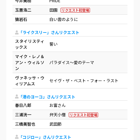
今井美樹
PRIDE
玉置浩二
田園
リクエスト初登場
猿岩石
白い雲のように
「ライクスリー」さんリクエスト
スタイリスティ
誓い
ックス
マイク・レノ＆
アン・ウィルソ
パラダイス～愛のテーマ
ン
ヴァネッサ・ウ
セイヴ・ザ・ベスト・フォー・ラスト
ィリアムス
「港のヨーコ」さんリクエスト
春日八郎
お富さん
三浦洸一
弁天小僧
リクエスト初登場
三橋美智也
武田節
「コジロー」さんリクエスト