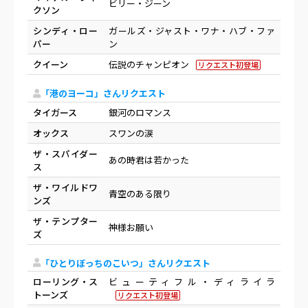
ビリー・ジーン
クソン
シンディ・ロー
ガールズ・ジャスト・ワナ・ハブ・ファ
パー
ン
クイーン
伝説のチャンピオン
リクエスト初登場
「港のヨーコ」さんリクエスト
タイガース
銀河のロマンス
オックス
スワンの涙
ザ・スパイダー
あの時君は若かった
ス
ザ・ワイルドワ
青空のある限り
ンズ
ザ・テンプター
神様お願い
ズ
「ひとりぼっちのこいつ」さんリクエスト
ローリング・ス
ビューティフル・ディライラ
トーンズ
リクエスト初登場