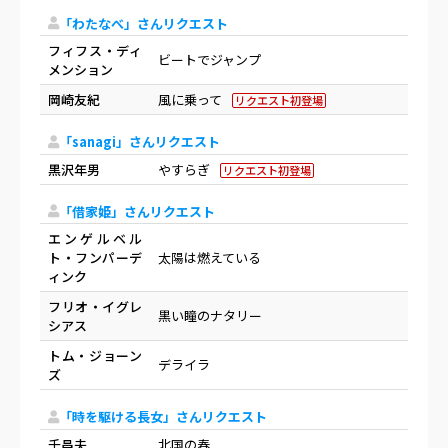
「わたなべ」さんリクエスト
フィフス・ディ
ビートでジャンプ
メンション
岡崎友紀
風に乗って
リクエスト初登場
「sanagi」さんリクエスト
黒沢年男
やすらぎ
リクエスト初登場
「借家姫」さんリクエスト
エンゲルベル
ト・フンパーデ
太陽は燃えている
ィンク
フリオ・イグレ
黒い瞳のナタリー
シアス
トム・ジョーン
デライラ
ズ
「時を駆ける長女」さんリクエスト
千昌夫
北国の春