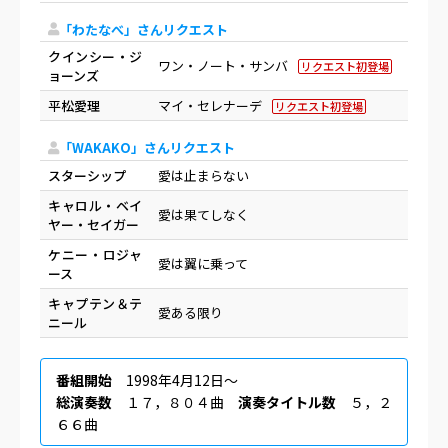
「わたなべ」さんリクエスト
クインシー・ジ
ワン・ノート・サンバ
リクエスト初登場
ョーンズ
平松愛理
マイ・セレナーデ
リクエスト初登場
「WAKAKO」さんリクエスト
スターシップ
愛は止まらない
キャロル・ベイ
愛は果てしなく
ヤー・セイガー
ケニー・ロジャ
愛は翼に乗って
ース
キャプテン＆テ
愛ある限り
ニール
番組開始
1998年4月12日〜
総演奏数
１７，８０４曲
演奏タイトル数
５，２
６６曲