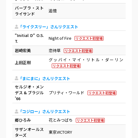
バーブラ・スト
追憶
ライサンド
「ライクスリー」さんリクエスト
“Initial D“ O.S.
Night of Fire
リクエスト初登場
T.
岩崎宏美
恋待草
リクエスト初登場
グッバイ・マイ・リトル・ダーリン
上田正樹
リクエスト初登場
「まにまに」さんリクエスト
セルジオ・メン
デス & ブラジル
プリティ・ワールド
リクエスト初登場
’66
「コジロー」さんリクエスト
郷ひろみ
花とみつばち
リクエスト初登場
サザンオールス
東京VICTORY
ターズ