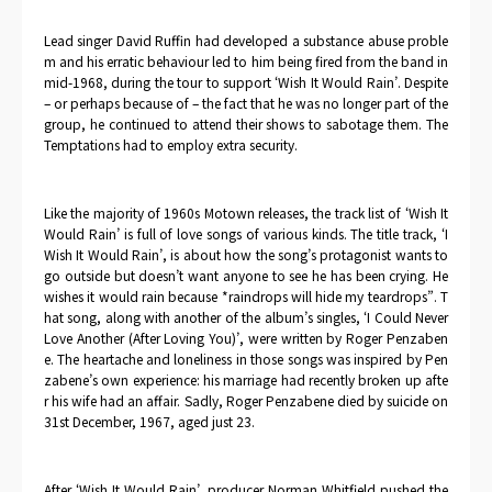
Lead singer David Ruffin had developed a substance abuse proble
m and his erratic behaviour led to him being fired from the band in
mid-1968, during the tour to support ‘Wish It Would Rain’. Despite
– or perhaps because of – the fact that he was no longer part of the
group, he continued to attend their shows to sabotage them. The
Temptations had to employ extra security.
Like the majority of 1960s Motown releases, the track list of ‘Wish It
Would Rain’ is full of love songs of various kinds. The title track, ‘I
Wish It Would Rain’, is about how the song’s protagonist wants to
go outside but doesn’t want anyone to see he has been crying. He
wishes it would rain because *raindrops will hide my teardrops”. T
hat song, along with another of the album’s singles, ‘I Could Never
Love Another (After Loving You)’, were written by Roger Penzaben
e. The heartache and loneliness in those songs was inspired by Pen
zabene’s own experience: his marriage had recently broken up afte
r his wife had an affair. Sadly, Roger Penzabene died by suicide on
31
st
December, 1967, aged just 23.
After ‘Wish It Would Rain’, producer Norman Whitfield pushed the