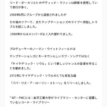
リード・ボーカリストのデヴィッド・ラフィンは麻薬を使用してい
て奇行が多く、
1968
年
6
月にグループから追放されましたが
その後のツアーで、まだテンプテーションズのライブへ参加しトラ
ブルを起こしました。
1968
年からはメンバーがよく入れ替わりました。
プロデューサーのノーマン・ウイットフィールドは
テンプテーションズにモータウンらしいラブ・ソングではなく
「サイケデリック・ソウル」という新しいジャンルの音楽を作るこ
とを勧めました。
1971
年にサイケデリック・ソウルのとても有名な曲
「パパ・ワズ・ア・ローリン・ストーン」をリリースしました。
* KIT
・
PMC
とは：金沢工業大学がライブラリー・センターに設置し
ているレコード・ライブラリー