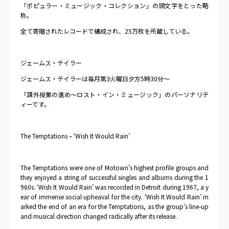
「ポピュラー・ミュージック・コレクション」の頭文字をとった略
称。
全て寄贈されたレコードで構成され、
25
万枚を所蔵している。
ジェームス・テイラー
ジェームス・テイラーは毎月第
3
火曜日夕方
5
時
30
分～
「課外授業の進め～ロスト・イン・ミュージック」のパーソナリテ
ィーです。
The Temptations – ‘Wish It Would Rain’
The Temptations were one of Motown’s highest profile groups and
they enjoyed a string of successful singles and albums during the 1
960s. ‘Wish It Would Rain’ was recorded in Detroit during 1967, a y
ear of immense social upheaval for the city. ‘Wish It Would Rain’ m
arked the end of an era for the Temptations, as the group’s line-up
and musical direction changed radically after its release.