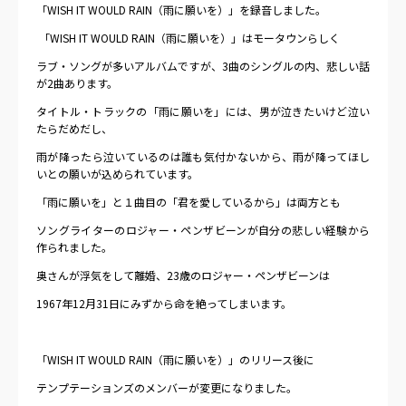
「
WISH IT WOULD RAIN
（雨に願いを）」を録音しました。
「
WISH IT WOULD RAIN
（雨に願いを）」はモータウンらしく
ラブ・ソングが多いアルバムですが、
3
曲のシングルの内、悲しい話
が
2
曲あります。
タイトル・トラックの「雨に願いを」には、男が泣きたいけど泣い
たらだめだし、
雨が降ったら泣いているのは誰も気付かないから、雨が降ってほし
いとの願いが込められています。
「雨に願いを」と１曲目の「君を愛しているから」は両方とも
ソングライターのロジャー・ペンザビーンが自分の悲しい経験から
作られました。
奥さんが浮気をして離婚、
23
歳のロジャー・ペンザビーンは
1967
年
12
月
31
日にみずから命を絶ってしまいます。
「
WISH IT WOULD RAIN
（雨に願いを）」のリリース後に
テンプテーションズのメンバーが変更になりました。