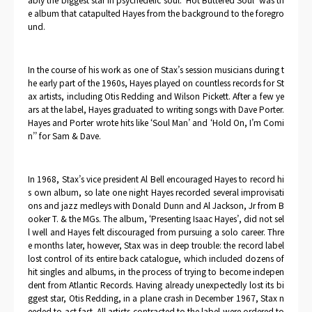
e album that catapulted Hayes from the background to the foregro
und.
In the course of his work as one of Stax’s session musicians during t
he early part of the 1960s, Hayes played on countless records for St
ax artists, including Otis Redding and Wilson Pickett. After a few ye
ars at the label, Hayes graduated to writing songs with Dave Porter.
Hayes and Porter wrote hits like ‘Soul Man’ and ‘Hold On, I’m Comi
n’’ for Sam & Dave.
In 1968, Stax’s vice president Al Bell encouraged Hayes to record hi
s own album, so late one night Hayes recorded several improvisati
ons and jazz medleys with Donald Dunn and Al Jackson, Jr from B
ooker T. & the MGs. The album, ‘Presenting Isaac Hayes’, did not sel
l well and Hayes felt discouraged from pursuing a solo career. Thre
e months later, however, Stax was in deep trouble: the record label
lost control of its entire back catalogue, which included dozens of
hit singles and albums, in the process of trying to become indepen
dent from Atlantic Records. Having already unexpectedly lost its bi
ggest star, Otis Redding, in a plane crash in December 1967, Stax n
eeded to act fast. All artists contracted to the label were ordered to