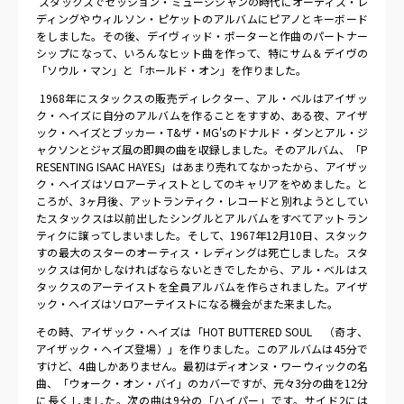
スタックスでセッション・ミュージシャンの時代にオーティス・レ
ディングやウィルソン・ピケットのアルバムにピアノとキーボード
をしました。その後、デイヴィッド・ポーターと作曲のパートナー
シップになって、いろんなヒット曲を作って、特にサム＆デイヴの
「ソウル・マン」と「ホールド・オン」を作りました。
1968
年にスタックスの販売ディレクター、アル・ベルはアイザッ
ク・ヘイズに自分のアルバムを作ることをすすめ、ある夜、アイザ
ック・ヘイズとブッカー・T&ザ・MG'sのドナルド・ダンとアル・ジ
ャクソンとジャズ風の即興の曲を収録しました。そのアルバム、「P
RESENTING ISAAC HAYES」はあまり売れてなかったから、アイザッ
ク・ヘイズはソロアーティストとしてのキャリアをやめました。と
ころが、3ヶ月後、アットランティク・レコードと別れようとしてい
たスタックスは以前出したシングルとアルバムをすべてアットラン
ティクに譲ってしまいました。そして、1967年12月10日、スタック
すの最大のスターのオーティス・レディングは死亡しました。スタ
ックスは何かしなければならないときでしたから、アル・ベルはス
タックスのアーテイストを全員アルバムを作らされました。アイザ
ック・ヘイズはソロアーテイストになる機会がまた来ました。
その時、アイザック・ヘイズは「
HOT BUTTERED SOUL
（奇才、
アイザック・ヘイズ登場）」を作りました。このアルバムは
45
分で
すけど、
4
曲しかありません。最初はディオンヌ・ワーウィックの名
曲、「ウォーク・オン・バイ」のカバーですが、元々
3
分の曲を
12
分
に長くしました。次の曲は
9
分の「ハイパー」です。サイド
2
には