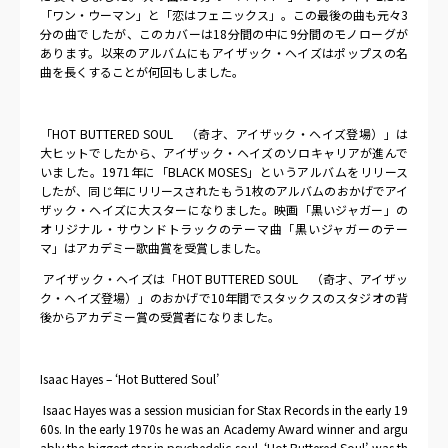
「ワン・ウーマン」と「恋はフェニックス」。この最後の曲も元々
3
分の曲でしたが、このカバーは
18
分間の中に
9
分間のモノローグが
あります。以来のアルバムにもアイザック・ヘイズはポップスの名
曲を長くすることが何回もしました。
「
HOT BUTTERED SOUL
（奇才、アイザック・ヘイズ登場）」は
大ヒットでしたから、アイザック・ヘイズのソロキャリアが進んで
いました。
1971
年に「
BLACK MOSES
」というアルバムをリリース
したが、同じ年にリリースされたもう
1
枚のアルバムのおかげでアイ
ザック・ヘイズに大スターになりました。映画「黒いジャガー」の
オリジナル・サウンドトラックのテーマ曲「黒いジャガーのテー
マ」はアカデミー歌曲賞を受賞しました。
アイザック・ヘイズは「
HOT BUTTERED SOUL
（奇才、アイザッ
ク・ヘイズ登場）」のおかげで
10
年間でスタックスのスタジオの背
後からアカデミー賞の受賞者になりました。
Isaac Hayes – ‘Hot Buttered Soul’
Isaac Hayes was a session musician for Stax Records in the early 19
60s. In the early 1970s he was an Academy Award winner and argu
ably the biggest star in psychedelic soul. ‘Hot Buttered Soul’ was th