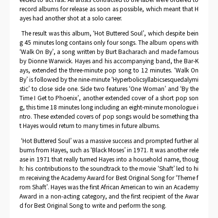
record albums for release as soon as possible, which meant that H
ayes had another shot at a solo career.
The result was this album, ‘Hot Buttered Soul’, which despite bein
g 45 minutes long contains only four songs. The album opens with
‘Walk On By’, a song written by Burt Bacharach and made famous
by Dionne Warwick. Hayes and his accompanying band, the Bar-K
ays, extended the three-minute pop song to 12 minutes. ‘Walk On
By’ is followed by the nine-minute ‘Hyperbolicsyllabicsesquedalymi
stic’ to close side one. Side two features ‘One Woman’ and ‘By the
Time I Get to Phoenix’, another extended cover of a short pop son
g, this time 18 minutes long including an eight-minute monologue i
ntro. These extended covers of pop songs would be something tha
t Hayes would return to many times in future albums.
‘Hot Buttered Soul’ was a massive success and prompted further al
bums from Hayes, such as ‘Black Moses’ in 1971. It was another rele
ase in 1971 that really turned Hayes into a household name, thoug
h: his contributions to the soundtrack to the movie ‘Shaft’ led to hi
m receiving the Academy Award for Best Original Song for ‘Theme f
rom Shaft’. Hayes was the first African American to win an Academy
Award in a non-acting category, and the first recipient of the Awar
d for Best Original Song to write and perform the song.