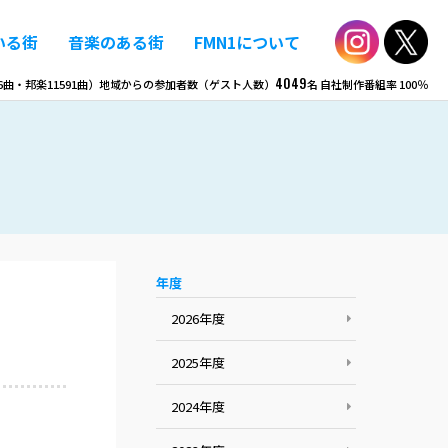
いる街
音楽のある街
FMN1について
4049
6
曲・邦楽
11591
曲）
地域からの参加者数（ゲスト人数）
名
自社制作番組率
100％
年度
2026年度
2025年度
2024年度