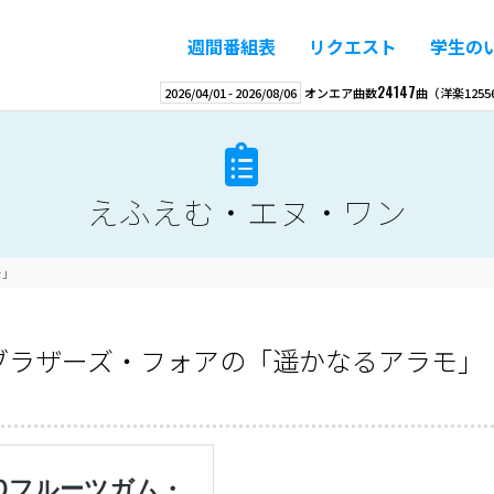
週間番組表
リクエスト
学生の
24147
2026/04/01
-
2026/08/06
オンエア曲数
曲
（洋楽
1255
えふえむ・エヌ・ワン
モ」
・ブラザーズ・フォアの「遥かなるアラモ」