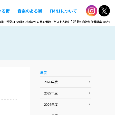
いる街
音楽のある街
FMN1について
4049
8
曲・邦楽
11779
曲）
地域からの参加者数（ゲスト人数）
名
自社制作番組率
100％
年度
2026年度
2025年度
2024年度