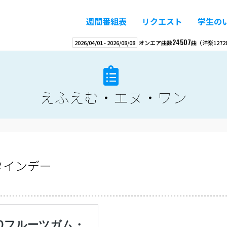
週間番組表
リクエスト
学生の
24507
2026/04/01
-
2026/08/08
オンエア曲数
曲
（洋楽
1272
えふえむ・エヌ・ワン
タインデー