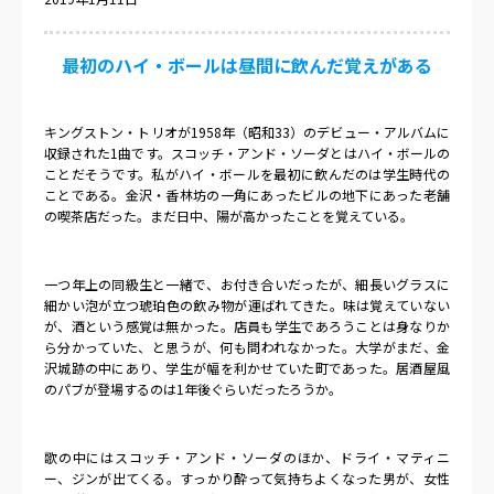
最初のハイ・ボールは昼間に飲んだ覚えがある
キングストン・トリオが
1958
年（昭和
33
）のデビュー・アルバムに
収録された
1
曲です。スコッチ・アンド・ソーダとはハイ・ボールの
ことだそうです。私がハイ・ボールを最初に飲んだのは学生時代の
ことである。金沢・香林坊の一角にあったビルの地下にあった老舗
の喫茶店だった。まだ日中、陽が高かったことを覚えている。
一つ年上の同級生と一緒で、お付き合いだったが、細長いグラスに
細かい泡が立つ琥珀色の飲み物が運ばれてきた。味は覚えていない
が、酒という感覚は無かった。店員も学生であろうことは身なりか
ら分かっていた、と思うが、何も問われなかった。大学がまだ、金
沢城跡の中にあり、学生が幅を利かせていた町であった。居酒屋風
のパブが登場するのは
1
年後ぐらいだったろうか。
歌の中にはスコッチ・アンド・ソーダのほか、ドライ・マティニ
ー、ジンが出てくる。すっかり酔って気持ちよくなった男が、女性