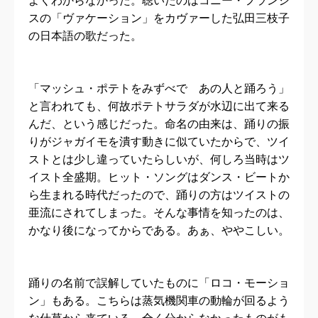
よくわからなかった。聴いたのはコニー・フランシ
スの「ヴァケーション」をカヴァーした弘田三枝子
の日本語の歌だった。
「マッシュ・ポテトをみずべで あの人と踊ろう」
と言われても、何故ポテトサラダが水辺に出て来る
んだ、という感じだった。命名の由来は、踊りの振
りがジャガイモを潰す動きに似ていたからで、ツイ
ストとは少し違っていたらしいが、何しろ当時はツ
イスト全盛期。ヒット・ソングはダンス・ビートか
ら生まれる時代だったので、踊りの方はツイストの
亜流にされてしまった。そんな事情を知ったのは、
かなり後になってからである。あぁ、ややこしい。
踊りの名前で誤解していたものに「ロコ・モーショ
ン」もある。こちらは蒸気機関車の動輪が回るよう