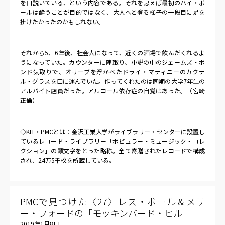
を口説いている、という内容である。それを思えば最初のハイ・ボ
ールは酔うことが目的ではなく、大人へと登る梯子の一段目に足を
掛けたかったのかもしれない。
それから
5
、
6
年後、社会人になって、近くの酒場で飲んだくれるよ
うになっていた。カウンターに陣取り、小説の中のジェームズ・ボ
ンド気取りで、オリーブを浮かべたドライ・マティニーのカクテ
ル・グラスを口に運んでいた。作ってくれたのは同期の大学
7
年生の
アルバイト店員だった。アルコール依存症の自覚はあった。（宮崎
正倫）
◇
KIT
・
PMC
とは：金沢工業大学がライブラリー・センターに設置し
ているレコード・ライブラリー「ポピュラー・ミュージック・コレ
クション」の頭文字をとった略称。全て寄贈されたレコードで構成
され、
24
万
5
千枚を所蔵している。
PMCで見つけた〈27〉レス・ポール＆メリ
ー・フォードの「モッキンバード・ヒル」
2019年1月8日