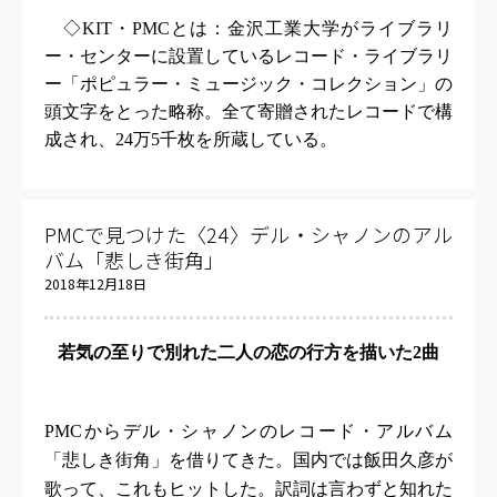
◇
KIT
・
PMC
とは：金沢工業大学がライブラリ
ー・センターに設置しているレコード・ライブラリ
ー「ポピュラー・ミュージック・コレクション」の
頭文字をとった略称。全て寄贈されたレコードで構
成され、
24
万
5
千枚を所蔵している。
PMCで見つけた〈24〉デル・シャノンのアル
バム「悲しき街角」
2018年12月18日
若気の至りで別れた二人の恋の行方を描いた
2
曲
PMC
からデル・シャノンのレコード・アルバム
「悲しき街角」を借りてきた。国内では飯田久彦が
歌って、これもヒットした。訳詞は言わずと知れた