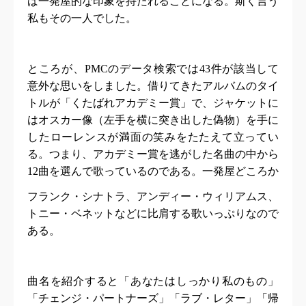
ば一発屋的な印象を持たれることになる。斯く言う
私もその一人でした。
ところが、
PMC
のデータ検索では
43
件が該当して
意外な思いをしました。借りてきたアルバムのタイ
トルが「くたばれアカデミー賞」で、ジャケットに
はオスカー像（左手を横に突き出した偽物）を手に
したローレンスが満面の笑みをたたえて立ってい
る。つまり、アカデミー賞を逃がした名曲の中から
12
曲を選んで歌っているのである。一発屋どころか
フランク・シナトラ、アンディー・ウィリアムス、
トニー・ベネットなどに比肩する歌いっぷりなので
ある。
曲名を紹介すると「あなたはしっかり私のもの」
「チェンジ・パートナーズ」「ラブ・レター」「帰