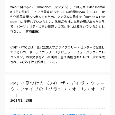
Web
で調べると、「
mandom
（マンダム）」とは元々「
Man Domai
n
（男の領域）」という意味だったらしいが昭和
55
年（
1984
）、女
性化粧品事業へも参入するため、マンダムの意味を「
Human & Free
dom
」に変更していたらしい。化粧品会社に先見の明があったお陰
で、パーソナリティの言い間違いの傷も少しは和らいでいるかもし
れない。（宮崎正倫）
◇
KIT
・
PMC
とは：金沢工業大学がライブラリー・センターに設置し
ているレコード・ライブラリー「ポピュラー・ミュージック・コレ
クション」の頭文字をとった略称。全て寄贈されたレコードで構成
され、
24
万
5
千枚を所蔵している。
PMCで見つけた〈29〉ザ・デイヴ・クラー
ク・ファイブの「グラッド・オール・オーバ
ー」
2019年1月15日