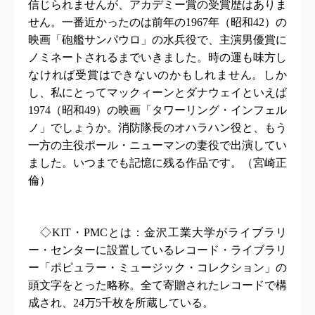
信じられませんが、アカデミー賞の受賞歴はありま
せん。一番近かったのは前年の
1967
年（昭和
42
）の
映画「砲艦サンパウロ」の水兵役で、主演男優賞に
ノミネートされるまでいきました。時の運も味方し
なければ受賞はできないのかもしれません。しか
し、私にとってマックィーンとダナウェイといえば
1974
（昭和
49
）の映画「タワーリング・インフェル
ノ」でしょうか。消防隊長のオハラハン役と、もう
一方の主役ポール・ニューマンの妻役で出演してい
ました。いつまでも記憶に残る作品です。（宮崎正
倫）
◇
KIT
・
PMC
とは：金沢工業大学がライブラリ
ー・センターに設置しているレコード・ライブラリ
ー「ポピュラー・ミュージック・コレクション」の
頭文字をとった略称。全て寄贈されたレコードで構
成され、
24
万
5
千枚を所蔵している。