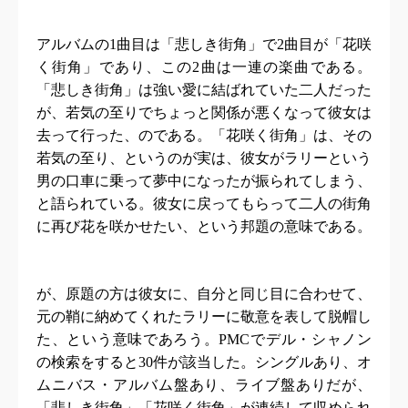
アルバムの
1
曲目は「悲しき街角」で
2
曲目が「花咲
く街角」であり、この
2
曲は一連の楽曲である。
「悲しき街角」は強い愛に結ばれていた二人だった
が、若気の至りでちょっと関係が悪くなって彼女は
去って行った、のである。「花咲く街角」は、その
若気の至り、というのが実は、彼女がラリーという
男の口車に乗って夢中になったが振られてしまう、
と語られている。彼女に戻ってもらって二人の街角
に再び花を咲かせたい、という邦題の意味である。
が、原題の方は彼女に、自分と同じ目に合わせて、
元の鞘に納めてくれたラリーに敬意を表して脱帽し
た、という意味であろう。
PMC
でデル・シャノン
の検索をすると
30
件が該当した。シングルあり、オ
ムニバス・アルバム盤あり、ライブ盤ありだが、
「悲しき街角」「花咲く街角」が連続して収められ