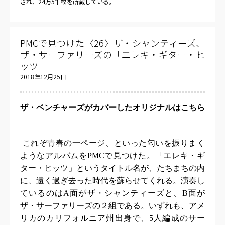
され、
24
万
5
千枚を所蔵している。
PMCで見つけた〈26〉ザ・シャンティーズ、
ザ・サーファリーズの「エレキ・ギター・ヒ
ッツ」
2018年12月25日
ザ・ベンチャーズがカバーしたオリジナルはこちら
これぞ青春の一ページ、といった匂いを振りまく
ようなアルバムを
PMC
で見つけた。「エレキ・ギ
ター・ヒッツ」というタイトル名が、たちまちの内
に、遠く過ぎ去った時代を蘇らせてくれる。演奏し
ているのは
A
面がザ・シャンティーズと、
B
面が
ザ・サーファリーズの２組である。いずれも、アメ
リカのカリフォルニア州出身で、
5
人編成のサー