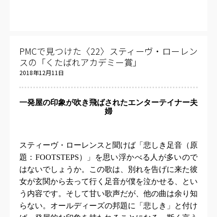
PMCで見つけた〈22〉スティーヴ・ローレン
スの「くたばれアカデミー賞」
2018年12月11日
一発屋の印象が吹き飛ばされたエンターテイナー夫
婦
スティーヴ・ローレンスと聞けば「悲しき足音（原
題：
FOOTSTEPS
）」を思い浮かべる人が多いので
はないでしょうか。この歌は、別れを告げに来た彼
女が玄関から去って行く足音が僕を泣かせる、とい
う内容です。そして甘い歌声だが、他の曲は余り知
らない。オールディーズの邦題に「悲しき」と付け