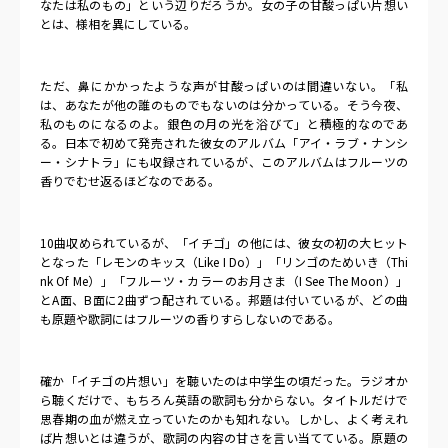
なたは私のもの」という辺りだろうか。女の子の甘酸っぱい片想い
とは、様相を異にしている。
ただ、鼻にかかったような声が甘酸っぱいのは間違いない。「私
は、あなたが他の誰のものでもないのは分かっている。そう今夜、
私のものになるのよ。銀色の月の光を浴びて」と積極的なのであ
る。日本で初めて発売された彼女のアルバム「アイ・ラブ・ナンシ
ー・シナトラ」にも収録されているが、このアルバムはフルーツの
香りでむせ返るほどなのである。
10
曲収められているが、「イチゴ」の他には、彼女の初の大ヒット
となった「レモンのキッス（
Like I Do
）」「リンゴのためいき（
Thi
nk Of Me
）」「フルーツ・カラーのお月さま（
I See The Moon
）」
と
A
面、
B
面に
2
曲ずつ配されている。邦題は付いているが、どの曲
も原題や歌詞にはフルーツの香りすらしないのである。
確か「イチゴの片想い」を聴いたのは中学生の頃だった。ラジオか
ら聴くだけで、もちろん英語の歌詞も分からない。タイトルだけで
思春期の血が燃え立っていたのかも知れない。しかし、よく考えれ
ば片想いとは違うが、歌詞の内容の甘さを言い当てている。原題の