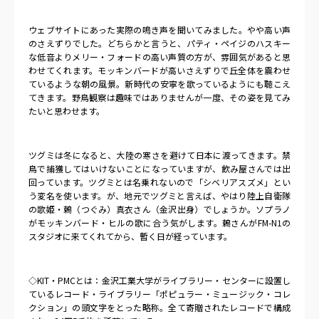
ウェブサイトにあった実際の鳴き声を聞いてみました。やや高い声
のさえずりでした。どちらかと言うと、パティ・ペイジのハスキー
な低音よりメリー・フォードの高い声質の方が、雰囲気があると思
わせてくれます。モッキンバードが高いさえずりで丘全体を震わせ
ているような朝の風景。新時代の安寧を歌っているようにも聴こえ
てきます。野鳥観察は趣味ではありませんが一度、その姿を見てみ
たいと思わせます。
ツグミは冬になると、大陸の寒さを避けて日本に渡ってきます。禁
鳥で捕獲してはいけないことになっていますが、飲み屋さんでは出
回っています。ツグミとは名乗れないので「シベリアスズメ」とい
う変名を使います。が、地元でツグミと言えば、やはり陸上自衛隊
の歌姫・鶫（つぐみ）真衣さん（金沢出身）でしょうか。ソプラノ
がモッキンバード・ヒルの歌に合う気がします。鶫さんが
FM-N1
の
スタジオに来てくれてから、暫く日が経っています。
◇
KIT
・
PMC
とは：金沢工業大学がライブラリー・センターに設置し
ているレコード・ライブラリー「ポピュラー・ミュージック・コレ
クション」の頭文字をとった略称。全て寄贈されたレコードで構成