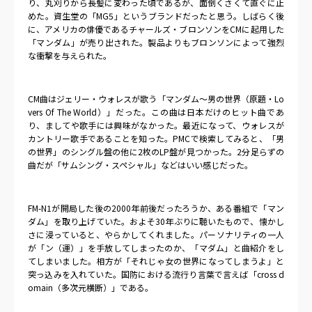
り、丸刈りから長髪に変わった頃であるが、面倒くさくて直ぐに止
めた。資生堂の「
MG5
」というブランドだったと思う。しばらく後
に、アメリカの俳優であるチャールズ・ブロンソンを
CM
に起用した
「マンダム」が売り出された。製品よりもブロンソンによって強烈
な衝撃を与えられた。
CM
曲はジェリー・ウォレスが歌う「マンダム～男の世界（原題・
Lo
vers Of The World
）」だった。この曲は日本だけのヒット曲であ
り、ましてや歌手には興味がなかった。最近になって、ウォレスが
カントリー歌手であることを知った。
PMC
で検索してみると、「男
の世界」のシングル盤の他に
2
枚の
LP
盤が見つかった。
2
分足らずの
曲だが「サムシング・スペシャル」などはいい感じだった。
FM-N1
が開局した後の
2000
年前後だったろうか、ある番組で「マン
ダム」を取り上げていた。およそ
30
年ぶりに聴いたもので、懐かし
さに浸っていると、やらかしてくれました。パーソナリティの一人
が「ン（運）」を手放してしまったのか、「マダム」と曲紹介をし
てしまいました。相方が「それじゃ女の世界になってしまうよ」と
突っ込みを入れていた。国防における流行り言葉で言えば「
cross d
omain
（多次元横断）」である。