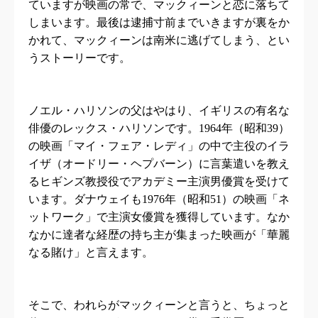
ていますが映画の常で、マックィーンと恋に落ちて
しまいます。最後は逮捕寸前までいきますが裏をか
かれて、マックィーンは南米に逃げてしまう、とい
うストーリーです。
ノエル・ハリソンの父はやはり、イギリスの有名な
俳優のレックス・ハリソンです。
1964
年（昭和
39
）
の映画「マイ・フェア・レディ」の中で主役のイラ
イザ（オードリー・ヘプバーン）に言葉遣いを教え
るヒギンズ教授役でアカデミー主演男優賞を受けて
います。ダナウェイも
1976
年（昭和
51
）の映画「ネ
ットワーク」で主演女優賞を獲得しています。なか
なかに達者な経歴の持ち主が集まった映画が「華麗
なる賭け」と言えます。
そこで、われらがマックィーンと言うと、ちょっと