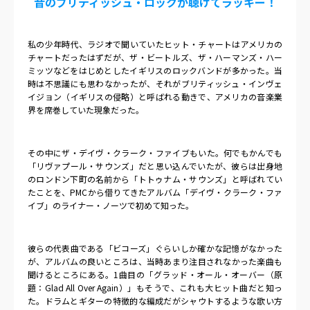
昔のブリティッシュ・ロックが聴けてラッキー！
私の少年時代、ラジオで聞いていたヒット・チャートはアメリカの
チャートだったはずだが、ザ・ビートルズ、ザ・ハーマンズ・ハー
ミッツなどをはじめとしたイギリスのロックバンドが多かった。当
時は不思議にも思わなかったが、それがブリティッシュ・インヴェ
イジョン（イギリスの侵略）と呼ばれる動きで、アメリカの音楽業
界を席巻していた現象だった。
その中にザ・デイヴ・クラーク・ファイブもいた。何でもかんでも
「リヴァプール・サウンズ」だと思い込んでいたが、彼らは出身地
のロンドン下町の名前から「トトゥナム・サウンズ」と呼ばれてい
たことを、
PMC
から借りてきたアルバム「デイヴ・クラーク・ファ
イブ」のライナー・ノーツで初めて知った。
彼らの代表曲である「ビコーズ」ぐらいしか確かな記憶がなかった
が、アルバムの良いところは、当時あまり注目されなかった楽曲も
聞けるところにある。
1
曲目の「グラッド・オール・オーバー（原
題：
Glad All Over Again
）」もそうで、これも大ヒット曲だと知っ
た。ドラムとギターの特徴的な編成だがシャウトするような歌い方