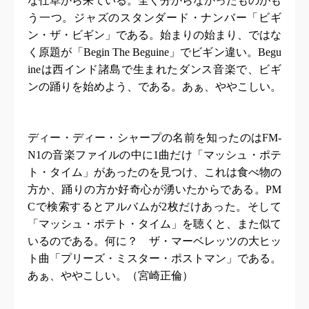
な仕草から来ている。全く分からなかったものがも
う一つ。ジャズのスタンダード・ナンバー「ビギ
ン・ザ・ビギン」である。始まりの始まり、ではな
く原題が「
Begin The Beguine
」でビギン違い。
Begu
ine
は西インド諸島で生まれたダンス音楽で、ビギ
ンの踊りを始めよう、である。あぁ、ややこしい。
ディー・ディー・シャープの名前を知ったのは
FM-
N1
の音楽ファイルの中に
1
曲だけ「マッシュ・ポテ
ト・タイム」があったのを見つけ、これは食べ物の
方か、踊りの方か好奇心が湧いたからである。
PM
C
で検索するとアルバムが
2
枚だけあった。そして
「マッシュ・ポテト・タイム」を聴くと、また似て
いるのである。何に？ ザ・マーベレッツの大ヒッ
ト曲「プリーズ・ミスター・ポストマン」である。
あぁ、ややこしい。（宮崎正倫）