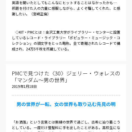
英語を聞いたとしてもこんなにヒットすることはなかったかも…
邦題を付けた人の力量に感服しながら、よくぞ騙してくれた、と感
謝したい。（宮崎正倫）
◇
KIT
・
PMC
とは：金沢工業大学がライブラリー・センターに設置
しているレコード・ライブラリー「ポピュラー・ミュージック・コ
レクション」の頭文字をとった略称。全て寄贈されたレコードで構
成され、
24
万
5
千枚を所蔵している。
PMCで見つけた〈30〉ジェリー・ウォレスの
「マンダム～男の世界」
2019年1月18日
男の世界が一転、女の世界も取り込む先見の明
「お洒落」という言葉とは無縁の世界で過ごし、古希に辿り着こう
としている。一度だけ整髪料に手を出したことがある。高校生にな