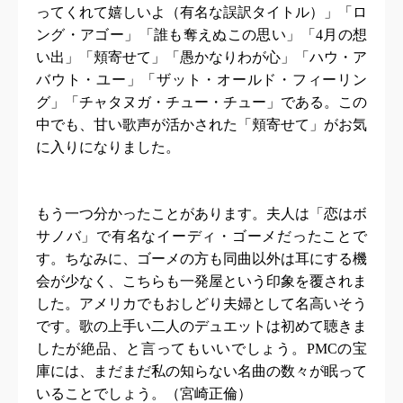
ってくれて嬉しいよ（有名な誤訳タイトル）」「ロ
ング・アゴー」「誰も奪えぬこの思い」「
4
月の想
い出」「頬寄せて」「愚かなりわが心」「ハウ・ア
バウト・ユー」「ザット・オールド・フィーリン
グ」「チャタヌガ・チュー・チュー」である。この
中でも、甘い歌声が活かされた「頬寄せて」がお気
に入りになりました。
もう一つ分かったことがあります。夫人は「恋はボ
サノバ」で有名なイーディ・ゴーメだったことで
す。ちなみに、ゴーメの方も同曲以外は耳にする機
会が少なく、こちらも一発屋という印象を覆されま
した。アメリカでもおしどり夫婦として名高いそう
です。歌の上手い二人のデュエットは初めて聴きま
したが絶品、と言ってもいいでしょう。
PMC
の宝
庫には、まだまだ私の知らない名曲の数々が眠って
いることでしょう。（宮崎正倫）