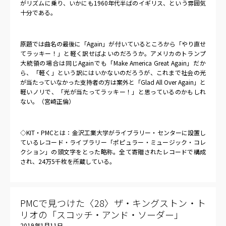
がリズムに乗り、いかにも
1960
年代半ばのイギリス、という雰囲気
十分である。
原題では曲名の最後に「
Again
」が付いているところから「やり直せ
てラッキー！」と軽く訳せばよいのだろうか。アメリカのトランプ
大統領の場合は同じ
Again
でも「
Make America Great Again
」だか
ら、「軽く」という訳にはいかないのだろうが、これまで社会の光
が当たっていなかった支持者の方は案外と「
Glad All Over Again
」と
軽いノリで、「光が当たってラッキー！」と思っているのかもしれ
ない。（宮崎正倫）
◇
KIT
・
PMC
とは：金沢工業大学がライブラリー・センターに設置し
ているレコード・ライブラリー「ポピュラー・ミュージック・コレ
クション」の頭文字をとった略称。全て寄贈されたレコードで構成
され、
24
万
5
千枚を所蔵している。
PMCで見つけた〈28〉ザ・キングストン・ト
リオの「スコッチ・アンド・ソーダー」
2019年1月11日