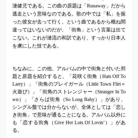
漣健児である。この曲の原題は「
Runaway
」だから
逃走という意味なのである。歌の中では「私」を振
った彼女が去って行く、という曲であるから概ね間
違ってはいないのだが、「街角」という言葉は出て
こない。これが漣流の和訳であり、すっかり日本人
を虜にした技である。
ちなみに、この他、アルバムの中で街角と付いた邦
題と原題を紹介すると、「花咲く街角（
Hats Off To
Larry
）」「街角のプレイガール（
Little Town Flirt
＝
火遊び）」「街角のストレンジャー（
Stranger In To
wn
）」「さらば街角（
So Long Baby
）」があり、
シングル盤では分からないが、全体としては「悲し
き街角」で意味が通ることになる。アルバム以外に
も「恋する街角（
Give Her Lots Of Lovin’
）」があ
る。