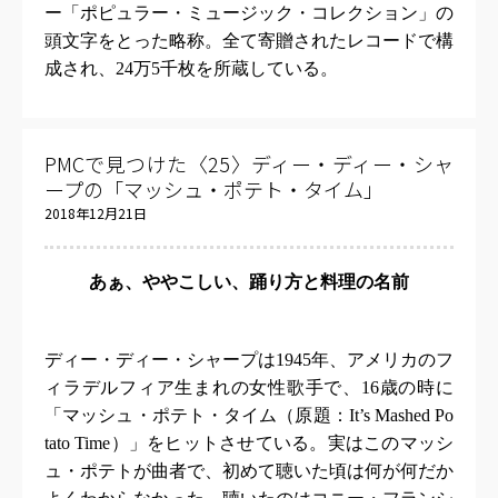
ー「ポピュラー・ミュージック・コレクション」の
頭文字をとった略称。全て寄贈されたレコードで構
成され、
24
万
5
千枚を所蔵している。
PMCで見つけた〈25〉ディー・ディー・シャ
ープの「マッシュ・ポテト・タイム」
2018年12月21日
あぁ、ややこしい、踊り方と料理の名前
ディー・ディー・シャープは
1945
年、アメリカのフ
ィラデルフィア生まれの女性歌手で、
16
歳の時に
「マッシュ・ポテト・タイム（原題：
It’s Mashed Po
tato Time
）」をヒットさせている。実はこのマッシ
ュ・ポテトが曲者で、初めて聴いた頃は何が何だか