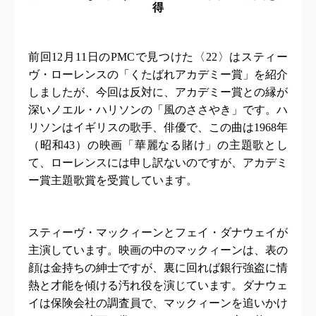
得
前回
12
月
11
日の
PMC
で見つけた〈
22
〉はスティー
ヴ・ローレンスの「くたばれアカデミー賞」を紹介
しましたが、今回は反対に、アカデミー賞との縁が
深いノエル・ハリソンの「風のささやき」です。ハ
リソンはイギリスの歌手、俳優で、この曲は
1968
年
（昭和
43
）の映画「華麗なる賭け」の主題歌とし
て、ローレンスには申し訳ないのですが、アカデミ
ー賞主題歌賞を受賞しています。
スティーヴ・マックィーンとフェイ・ダナウェイが
主演しています。映画の中のマックィーンは、表の
顔は金持ちの紳士ですが、裏に回れば銀行強盗に情
熱と才能を傾ける汚れ役を演じています。ダナウェ
イは保険会社の調査員で、マックィーンを追いかけ