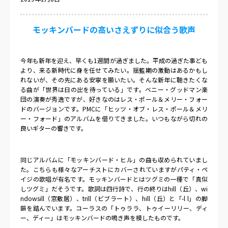
モッキンバードの高いさえずりに似合う歌声
今年も新年を迎え、早くも
1
週間が過ぎました。平成の過ぎた事ども
より、来る新時代に身を任せてみたい。揺籃期の激動はあるかもし
れないが、その先にある安寧を願いたい。そんな新年に聴きたくな
る曲が「世界は日の出を待っている」です。ベニー・グッドマン楽
団の演奏が秀逸ですが、好きなのはレス・ポール＆メリー・フォー
ドのバージョンです。
PMC
に「ヒッツ・オブ・レス・ポール＆メリ
ー・フォード」のアルバムを借りてきました。いつもながら切れの
良いギターの響きです。
同じアルバムに「モッキンバード・ヒル」の曲も収められていまし
た。こちらも様々なアーチストにカバーされていますがパティ・ペ
イジの歌唱が有名です。モッキンバードとはツグミの一種で「真似
しツグミ」だそうです。歌詞は四行詩で、行の終りは
hill
（丘）、
wi
ndowsill
（窓敷居）、
trill
（ビブラート）、
hill
（丘）と「
-l l
」の脚
韻を踏んでいます。コーラスの「トゥララ、トゥイーリリー、ディ
ー、ディー」はモッキンバードの鳴き声を模したものです。