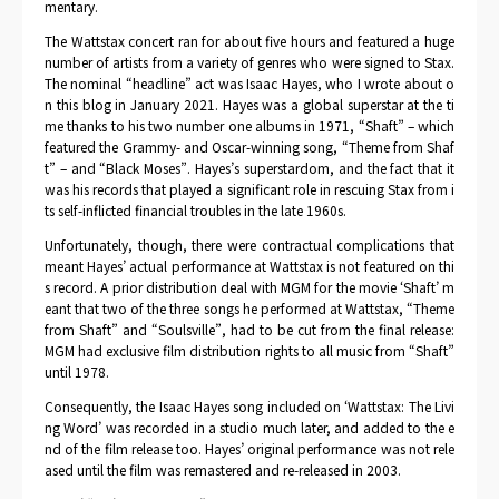
mentary.
The Wattstax concert ran for about five hours and featured a huge
number of artists from a variety of genres who were signed to Stax.
The nominal “headline” act was Isaac Hayes, who I wrote about o
n this blog in January 2021. Hayes was a global superstar at the ti
me thanks to his two number one albums in 1971, “Shaft” – which
featured the Grammy- and Oscar-winning song, “Theme from Shaf
t” – and “Black Moses”. Hayes’s superstardom, and the fact that it
was his records that played a significant role in rescuing Stax from i
ts self-inflicted financial troubles in the late 1960s.
Unfortunately, though, there were contractual complications that
meant Hayes’ actual performance at Wattstax is not featured on thi
s record. A prior distribution deal with MGM for the movie ‘Shaft’ m
eant that two of the three songs he performed at Wattstax, “Theme
from Shaft” and “Soulsville”, had to be cut from the final release:
MGM had exclusive film distribution rights to all music from “Shaft”
until 1978.
Consequently, the Isaac Hayes song included on ‘Wattstax: The Livi
ng Word’ was recorded in a studio much later, and added to the e
nd of the film release too. Hayes’ original performance was not rele
ased until the film was remastered and re-released in 2003.