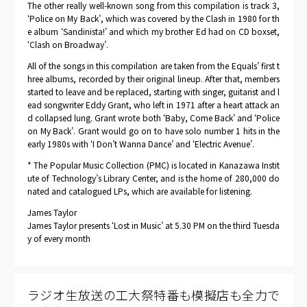
The other really well-known song from this compilation is track 3,
‘Police on My Back’, which was covered by the Clash in 1980 for th
e album ‘Sandinista!’ and which my brother Ed had on CD boxset,
‘Clash on Broadway’.
All of the songs in this compilation are taken from the Equals’ first t
hree albums, recorded by their original lineup. After that, members
started to leave and be replaced, starting with singer, guitarist and l
ead songwriter Eddy Grant, who left in 1971 after a heart attack an
d collapsed lung. Grant wrote both ‘Baby, Come Back’ and ‘Police
on My Back’. Grant would go on to have solo number 1 hits in the
early 1980s with ‘I Don’t Wanna Dance’ and ‘Electric Avenue’.
* The Popular Music Collection (PMC) is located in Kanazawa Instit
ute of Technology’s Library Center, and is the home of 280,000 do
nated and catalogued LPs, which are available for listening.
James Taylor
James Taylor presents ‘Lost in Music’ at 5.30 PM on the third Tuesda
y of every month
ラジオ生放送の工大祭特番も模擬店も全力で