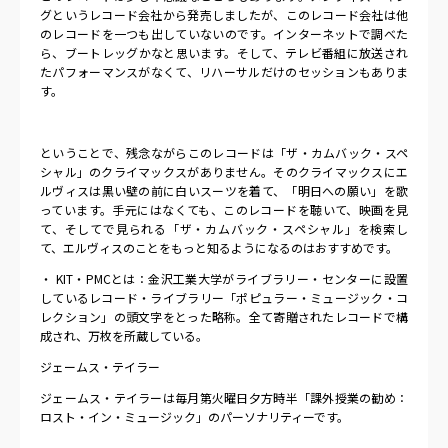
グというレコード会社から発売しましたが、このレコード会社は他
のレコードを一つも出していないのです。インターネットで調べた
ら、ブートレッグかなと思います。そして、テレビ番組に放送され
たパフォーマンスがなくて、リハーサルだけのセッションもありま
す。
ということで、残念ながらこのレコードは「ザ・カムバック・スペ
シャル」のクライマックスがありません。そのクライマックスにエ
ルヴィスは黒い壁の前に白いスーツを着て、「明日への願い」を歌
っています。手元にはなくても、このレコードを聴いて、映画を見
て、そしてで見られる「ザ・カムバック・スペシャル」を検索し
て、エルヴィスのことをもっと知るようになるのはおすすめです。
・ KIT・PMCとは：金沢工業大学がライブラリー・センターに設置
しているレコード・ライブラリー「ポピュラー・ミュージック・コ
レクション」の頭文字をとった略称。全て寄贈されたレコードで構
成され、万枚を所蔵している。
ジェームス・テイラー
ジェームス・テイラーは毎月第火曜日夕方時半「課外授業の勧め：
ロスト・イン・ミュージック」のパーソナリティーです。