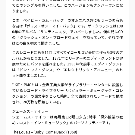
でこのシングルを買いました。このバージョンもナンバーワンにな
りました。
この「ベイビー・カム・バック」のオムニバス盤にもう一つの有名
な曲は「ポリス・オン・マイ・バック」です。ザ・クラッシュは198
0年のアルバム「サンディニスタ」でカバーしました。僕の兄はCD
の「クラッシュ・オン・ブロードウェイ」を持っていて、それで僕
はこの曲を初めて聞きました。
このレコードにある11曲はすべてイコールズが最初に作った3枚のア
ルバムからとりました。1971年にリーダーのエディ・グラントは健
康のためにバンドを離れました。1980年代前半にエディ・グラント
は「ドン・ワナ・ダンス」や「エレクトリック・アベニュー」のヒ
ット曲を出しました。
* KIT・PMCとは：金沢工業大学がライブラリー・センターに設置し
ているレコード・ライブラリー「ポピュラー・ミュージック・コレ
クション」の頭文字をとった略称。全て寄贈されたレコードで構成
され、28万枚を所蔵している。
ジェームス・テイラー
ジェームス・テイラーは毎月第3火曜日夕方5時半「課外授業の勧
め：ロスト・イン・ミュージック」のパーソナリティーです。
The Equals – ‘Baby, Come Back’ (1968)