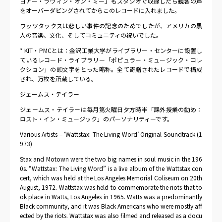
ヨアー・ラヴィン・オン・ミー」もスタジオで収録したら観客の声
をオーバーダビングされてからこのレコードに入れました。
ワッツタックスは悲しい事件の記念のためでしたが、アメリカの黒
人の音楽、文化、そしてコミュニティの祝いでした。
* KIT・PMCとは：金沢工業大学がライブラリー・センターに設置し
ているレコード・ライブラリー「ポピュラー・ミュージック・コレ
クション」の頭文字をとった略称。全て寄贈されたレコードで構成
され、万枚を所蔵している。
ジェームス・テイラー
ジェームス・テイラーは毎月第火曜日夕方時半「課外授業の勧め：
ロスト・イン・ミュージック」のパーソナリティーです。
Various Artists – ‘Wattstax: The Living Word’ Original Soundtrack (1
973)
Stax and Motown were the two big names in soul music in the 196
0s. “Wattstax: The Living Word” is a live album of the Wattstax con
cert, which was held at the Los Angeles Memorial Coliseum on 20
th
August, 1972. Wattstax was held to commemorate the riots that to
ok place in Watts, Los Angeles in 1965. Watts was a predominantly
Black community, and it was Black Americans who were mostly aff
ected by the riots. Wattstax was also filmed and released as a docu