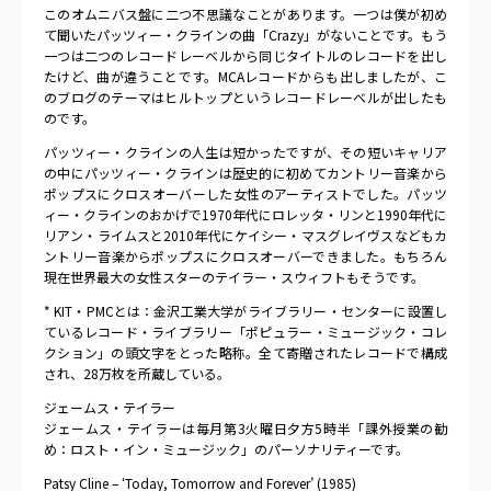
このオムニバス盤に二つ不思議なことがあります。一つは僕が初め
て聞いたパッツィー・クラインの曲「Crazy」がないことです。もう
一つは二つのレコードレーベルから同じタイトルのレコードを出し
たけど、曲が違うことです。MCAレコードからも出しましたが、こ
のブログのテーマはヒルトップというレコードレーベルが出したも
のです。
パッツィー・クラインの人生は短かったですが、その短いキャリア
の中にパッツィー・クラインは歴史的に初めてカントリー音楽から
ポップスにクロスオーバーした女性のアーティストでした。パッツ
ィー・クラインのおかげで1970年代にロレッタ・リンと1990年代に
リアン・ライムスと2010年代にケイシー・マスグレイヴスなどもカ
ントリー音楽からポップスにクロスオーバーできました。もちろん
現在世界最大の女性スターのテイラー・スウィフトもそうです。
* KIT・PMCとは：金沢工業大学がライブラリー・センターに設置し
ているレコード・ライブラリー「ポピュラー・ミュージック・コレ
クション」の頭文字をとった略称。全て寄贈されたレコードで構成
され、28万枚を所蔵している。
ジェームス・テイラー
ジェームス・テイラーは毎月第3火曜日夕方5時半「課外授業の勧
め：ロスト・イン・ミュージック」のパーソナリティーです。
Patsy Cline – ‘Today, Tomorrow and Forever’ (1985)