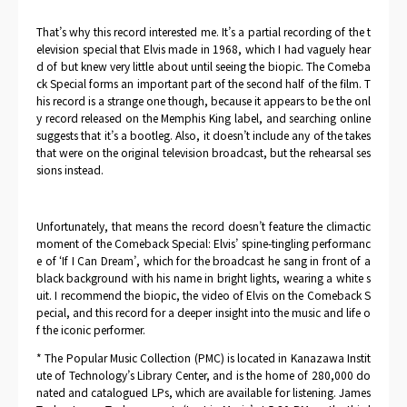
That’s why this record interested me. It’s a partial recording of the t
elevision special that Elvis made in 1968, which I had vaguely hear
d of but knew very little about until seeing the biopic. The Comeba
ck Special forms an important part of the second half of the film. T
his record is a strange one though, because it appears to be the onl
y record released on the Memphis King label, and searching online
suggests that it’s a bootleg. Also, it doesn’t include any of the takes
that were on the original television broadcast, but the rehearsal ses
sions instead.
Unfortunately, that means the record doesn’t feature the climactic
moment of the Comeback Special: Elvis’ spine-tingling performanc
e of ‘If I Can Dream’, which for the broadcast he sang in front of a
black background with his name in bright lights, wearing a white s
uit. I recommend the biopic, the video of Elvis on the Comeback S
pecial, and this record for a deeper insight into the music and life o
f the iconic performer.
* The Popular Music Collection (PMC) is located in Kanazawa Instit
ute of Technology’s Library Center, and is the home of 280,000 do
nated and catalogued LPs, which are available for listening. James