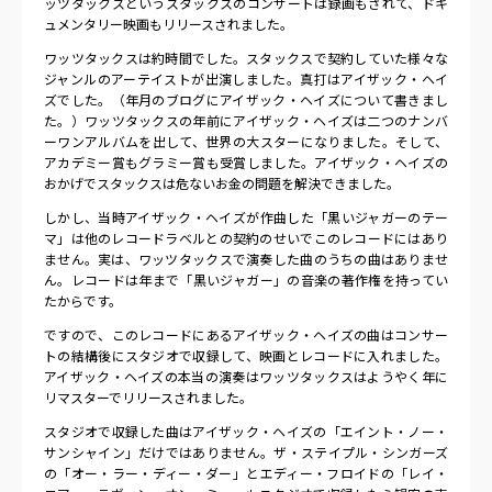
ッツタックスというスタックスのコンサートは録画もされて、ドキ
ュメンタリー映画もリリースされました。
ワッツタックスは約時間でした。スタックスで契約していた様々な
ジャンルのアーテイストが出演しました。真打はアイザック・ヘイ
ズでした。（年月のブログにアイザック・ヘイズについて書きまし
た。）ワッツタックスの年前にアイザック・ヘイズは二つのナンバ
ーワンアルバムを出して、世界の大スターになりました。そして、
アカデミー賞もグラミー賞も受賞しました。アイザック・ヘイズの
おかげでスタックスは危ないお金の問題を解決できました。
しかし、当時アイザック・ヘイズが作曲した「黒いジャガーのテー
マ」は他のレコードラベルとの契約のせいでこのレコードにはあり
ません。実は、ワッツタックスで演奏した曲のうちの曲はありませ
ん。レコードは年まで「黒いジャガー」の音楽の著作権を持ってい
たからです。
ですので、このレコードにあるアイザック・ヘイズの曲はコンサー
トの結構後にスタジオで収録して、映画とレコードに入れました。
アイザック・ヘイズの本当の演奏はワッツタックスはようやく年に
リマスターでリリースされました。
スタジオで収録した曲はアイザック・ヘイズの「エイント・ノー・
サンシャイン」だけではありません。ザ・ステイプル・シンガーズ
の「オー・ラー・ディー・ダー」とエディー・フロイドの「レイ・