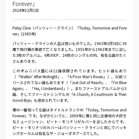
Forever」
2024年12月1日
Patsy Cline（パッツィー・クライン）「Today, Tomorrow and Fore
ver」(1985年)
パッツィー・クラインの人生は短いものでした。1963年3月5日に30
歳で飛行機の事故で亡くなりました。1955年から1963年までに出し
た3枚のアルバム、6枚のEP、24枚のシングルの内、有名な曲がたく
さんあります。
このオムニバス盤には12曲収録されています。ヒット曲もあり
（「Walkin’ After Midnight」、「A Poor Man’s Roses」）、以前リ
リースされてない曲もあります（「Just Out of Reach」、「I’m Blue
Again」、「Yes, I Understand」）。またファーストアルバムから5
曲、そしてファーストシングルの「A Church, A Courtroom & Then
Good-Bye」も収められています。
僕の一番知ってる曲はタイトルトラックの「Today, Tomorrow and
Forever」です。なぜかというと、2009年に僕と同じ出身地の大好き
なミュージシャン、ピート・モリナリがカバーを出したからです。
ピート・モリナリのカバーはパッツィー・クラインと同じでバッキ
ングボーカルは有名なザ・ジョーダネアーズでした。