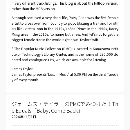
h very different track listings. This blog is about the Hilltop version,
rather than the MCA version.
Although she lived a very short life, Patsy Cline was the first female
artist to cross over from country to pop, blazing a trail and for oth
ers like Loretta Lynn in the 1970s, LeAnn Rimes in the 1990s, Kacey
Musgraves in the 2010s, to name but a few. And let’s not forget the
biggest female star in the world right now, Taylor Swift.
* The Popular Music Collection (PMC) is located in Kanazawa Instit
ute of Technology’s Library Center, and is the home of 280,000 do
nated and catalogued LPs, which are available for listening.
James Taylor
James Taylor presents ‘Lost in Music’ at 5.30 PM on the third Tuesda
y of every month.
ジェームス・テイラーのPMCでみつけた！Th
e Equals「Baby, Come Back」
2024年11月1日