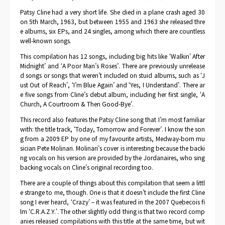
Patsy Cline had a very short life. She died in a plane crash aged 30
on 5th March, 1963, but between 1955 and 1963 she released thre
e albums, six EPs, and 24 singles, among which there are countless
well-known songs.
This compilation has 12 songs, including big hits like ‘Walkin’ After
Midnight’ and ‘A Poor Man’s Roses’. There are previously unrelease
d songs or songs that weren’t included on stuid albums, such as ‘J
ust Out of Reach’, ‘I’m Blue Again’ and ‘Yes, I Understand’. There ar
e five songs from Cline’s debut album, including her first single, ‘A
Church, A Courtroom & Then Good-Bye’.
This record also features the Patsy Cline song that I’m most familiar
with: the title track, ‘Today, Tomorrow and Forever’. I know the son
g from a 2009 EP by one of my favourite artists, Medway-born mu
sician Pete Molinari. Molinari’s cover is interesting because the backi
ng vocals on his version are provided by the Jordanaires, who sing
backing vocals on Cline’s original recording too.
There are a couple of things about this compilation that seem a littl
e strange to me, though. One is that it doesn’t include the first Cline
song I ever heard, ‘Crazy’ – it was featured in the 2007 Quebecois fi
lm ‘C.R.A.Z.Y.’. The other slightly odd thing is that two record comp
anies released compilations with this title at the same time, but wit