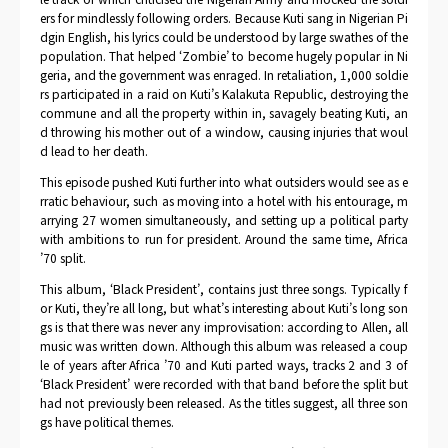
ers for mindlessly following orders. Because Kuti sang in Nigerian Pi
dgin English, his lyrics could be understood by large swathes of the
population. That helped ‘Zombie’ to become hugely popular in Ni
geria, and the government was enraged. In retaliation, 1,000 soldie
rs participated in a raid on Kuti’s Kalakuta Republic, destroying the
commune and all the property within in, savagely beating Kuti, an
d throwing his mother out of a window, causing injuries that woul
d lead to her death.
This episode pushed Kuti further into what outsiders would see as e
rratic behaviour, such as moving into a hotel with his entourage, m
arrying 27 women simultaneously, and setting up a political party
with ambitions to run for president. Around the same time, Africa
’70 split.
This album, ‘Black President’, contains just three songs. Typically f
or Kuti, they’re all long, but what’s interesting about Kuti’s long son
gs is that there was never any improvisation: according to Allen, all
music was written down. Although this album was released a coup
le of years after Africa ’70 and Kuti parted ways, tracks 2 and 3 of
‘Black President’ were recorded with that band before the split but
had not previously been released. As the titles suggest, all three son
gs have political themes.