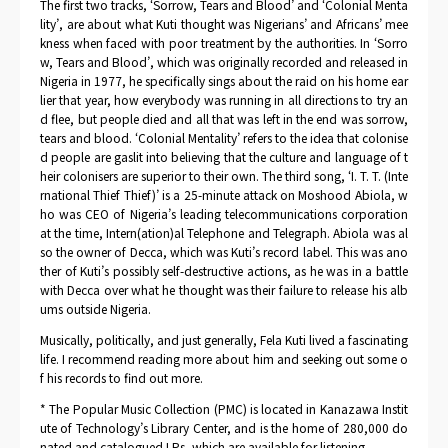
The first two tracks, ‘Sorrow, Tears and Blood’ and ‘Colonial Menta
lity’, are about what Kuti thought was Nigerians’ and Africans’ mee
kness when faced with poor treatment by the authorities. In ‘Sorro
w, Tears and Blood’, which was originally recorded and released in
Nigeria in 1977, he specifically sings about the raid on his home ear
lier that year, how everybody was running in all directions to try an
d flee, but people died and all that was left in the end was sorrow,
tears and blood. ‘Colonial Mentality’ refers to the idea that colonise
d people are gaslit into believing that the culture and language of t
heir colonisers are superior to their own. The third song, ‘I. T. T. (Inte
rnational Thief Thief)’ is a 25-minute attack on Moshood Abiola, w
ho was CEO of Nigeria’s leading telecommunications corporation
at the time, Intern(ation)al Telephone and Telegraph. Abiola was al
so the owner of Decca, which was Kuti’s record label. This was ano
ther of Kuti’s possibly self-destructive actions, as he was in a battle
with Decca over what he thought was their failure to release his alb
ums outside Nigeria.
Musically, politically, and just generally, Fela Kuti lived a fascinating
life. I recommend reading more about him and seeking out some o
f his records to find out more.
* The Popular Music Collection (PMC) is located in Kanazawa Instit
ute of Technology’s Library Center, and is the home of 280,000 do
nated and catalogued LPs, which are available for listening.