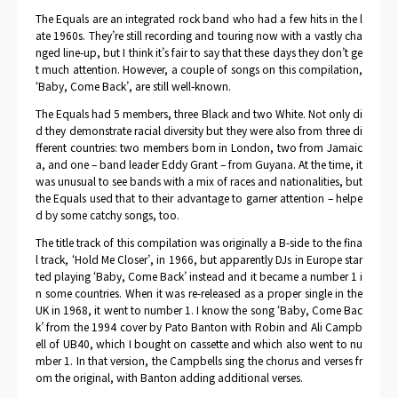
The Equals are an integrated rock band who had a few hits in the l
ate 1960s. They’re still recording and touring now with a vastly cha
nged line-up, but I think it’s fair to say that these days they don’t ge
t much attention. However, a couple of songs on this compilation,
‘Baby, Come Back’, are still well-known.
The Equals had 5 members, three Black and two White. Not only di
d they demonstrate racial diversity but they were also from three di
fferent countries: two members born in London, two from Jamaic
a, and one – band leader Eddy Grant – from Guyana. At the time, it
was unusual to see bands with a mix of races and nationalities, but
the Equals used that to their advantage to garner attention – helpe
d by some catchy songs, too.
The title track of this compilation was originally a B-side to the fina
l track, ‘Hold Me Closer’, in 1966, but apparently DJs in Europe star
ted playing ‘Baby, Come Back’ instead and it became a number 1 i
n some countries. When it was re-released as a proper single in the
UK in 1968, it went to number 1. I know the song ‘Baby, Come Bac
k’ from the 1994 cover by Pato Banton with Robin and Ali Campb
ell of UB40, which I bought on cassette and which also went to nu
mber 1. In that version, the Campbells sing the chorus and verses fr
om the original, with Banton adding additional verses.