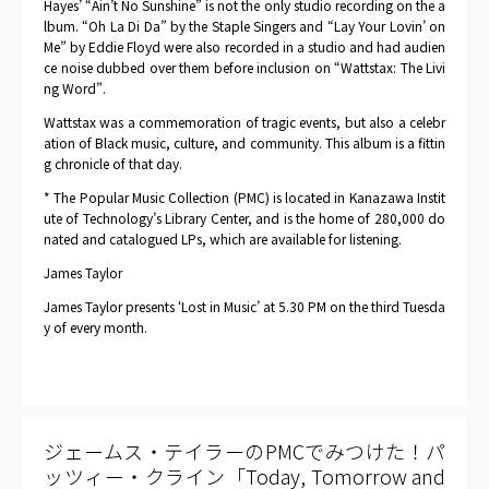
Hayes’ “Ain’t No Sunshine” is not the only studio recording on the a
lbum. “Oh La Di Da” by the Staple Singers and “Lay Your Lovin’ on
Me” by Eddie Floyd were also recorded in a studio and had audien
ce noise dubbed over them before inclusion on “Wattstax: The Livi
ng Word”.
Wattstax was a commemoration of tragic events, but also a celebr
ation of Black music, culture, and community. This album is a fittin
g chronicle of that day.
* The Popular Music Collection (PMC) is located in Kanazawa Instit
ute of Technology’s Library Center, and is the home of 280,000 do
nated and catalogued LPs, which are available for listening.
James Taylor
James Taylor presents ‘Lost in Music’ at 5.30 PM on the third Tuesda
y of every month.
ジェームス・テイラーのPMCでみつけた！パ
ッツィー・クライン「Today, Tomorrow and