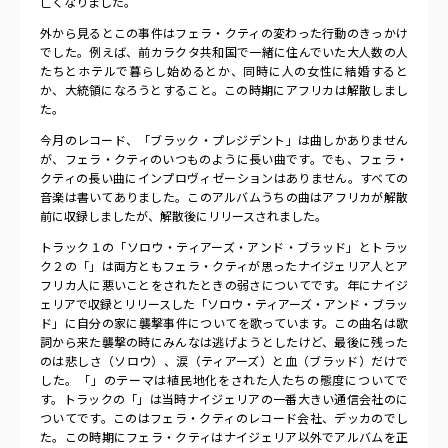
亡くなりました。
外から見るとこの事件はフェラ・クティの変わった行動のきっかけ
でした。例えば、前カラクタ共和国で一緒に住んでいた大人数の人
たちとホテルで暮らし始めるとか、同時に人の女性に結婚すると
か、大統領になろうとすること。この時期にアフリカは解散しまし
た。
今月のレコード、「ブラック・プレジデント」は曲しかありません
が、フェラ・クティのいつものように長い曲です。でも、フェラ・
クティの長い曲にインプロヴィゼーションはありません。すべての
音楽は書いてありました。このアルバムうちの曲はアフリカが解散
前に収録しましたが、解散後にリリースされました。
トラック１の「ソロウ・ティアーズ・アンド・ブラッド」とトラッ
ク２の「」は両方ともフェラ・クティが思ったナイジェリア人とア
フリカ人に悪いことをされたときの弱さについてです。年にナイジ
ェリアで収録とリリースした「ソロウ・ティアーズ・アンド・ブラッ
ド」に自分の家に襲撃事件についてを歌っています。この曲名は歌
詞から来た襲撃の時にみんなは逃げようとしたけど、最後に残った
のは悲しさ（ソロウ）、涙（ティアーズ）と血（ブラッド）だけで
した。「」のテーマは植民地化をされた人たちの態度についてで
す。トラックの「」は当時ナイジェリアの一番大きい通信会社のに
ついてです。このはフェラ・クティのレコード会社、デッカのでし
た。この時期にフェラ・クティはナイジェリア以外でアルバムを正