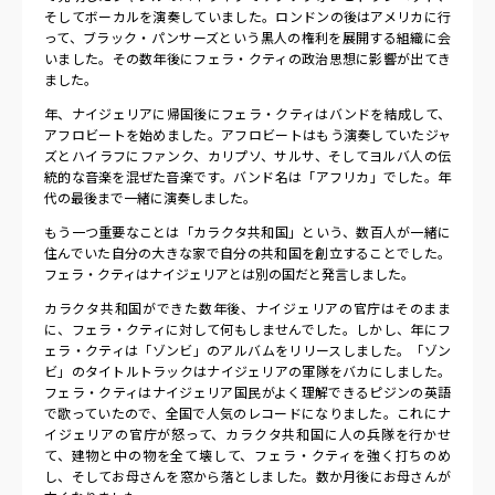
そしてボーカルを演奏していました。ロンドンの後はアメリカに行
って、ブラック・パンサーズという黒人の権利を展開する組織に会
いました。その数年後にフェラ・クティの政治思想に影響が出てき
ました。
年、ナイジェリアに帰国後にフェラ・クティはバンドを結成して、
アフロビートを始めました。アフロビートはもう演奏していたジャ
ズとハイラフにファンク、カリプソ、サルサ、そしてヨルバ人の伝
統的な音楽を混ぜた音楽です。バンド名は「アフリカ」でした。年
代の最後まで一緒に演奏しました。
もう一つ重要なことは「カラクタ共和国」という、数百人が一緒に
住んでいた自分の大きな家で自分の共和国を創立することでした。
フェラ・クティはナイジェリアとは別の国だと発言しました。
カラクタ共和国ができた数年後、ナイジェリアの官庁はそのまま
に、フェラ・クティに対して何もしませんでした。しかし、年にフ
ェラ・クティは「ゾンビ」のアルバムをリリースしました。「ゾン
ビ」のタイトルトラックはナイジェリアの軍隊をバカにしました。
フェラ・クティはナイジェリア国民がよく理解できるピジンの英語
で歌っていたので、全国で人気のレコードになりました。これにナ
イジェリアの官庁が怒って、カラクタ共和国に人の兵隊を行かせ
て、建物と中の物を全て壊して、フェラ・クティを強く打ちのめ
し、そしてお母さんを窓から落としました。数か月後にお母さんが