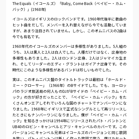
The Equals（イコールズ）「Baby, Come Back（ベイビー・カム・
バック）」(1968年)
イコールズはイギリスのロックバンドです。1960年代後半に数曲の
ヒット曲をだして、メンバーを入れ替えながら今でも活動していま
すが、あまり注目されていません。しかし、このオムニバスの2曲は
今でも有名です。
1960年代のイコールズのメンバーは多様性がありました。5人組の
うち、3人は黒人と2人は白人でした。人種だけではなく、出身地の
多様性もありました。2人はロンドン出身、2人はジャマイカ生ま
れ、そしてリーダーのエディ・グラントはガイアナ出身です。その
時代にこのような多様性があるバンドは珍しいものでした。
実は、このオムニバス盤のタイトルトラックは最初は「ホールド・
ミー・クローサー」（1966年）のBサイドでした。でも、ヨーロッ
パのラジオ放送局の何人ものDJがBサイドの「ベイビー・カム・バ
ック」の方が好きだったことで、「ベイビー・カム・バック」をた
くさんオンエアしそれでいろんな国のチャートでナンバーワンにな
りました。1968年にイギリスで正式なシングルとして再リリースし
たときにもナンバーワンになりました。僕が「ベイビー・カム・バ
ック」を知るきっかけは1994年にリリースされたパト・バントンと
UB40のロビン・キャンベルとアリ・キャンベルのカバーです。この
バージョンにキャンベル兄弟はイコールズのバージョンと同じ歌詞
を歌い、パト・バントンは新しく作った歌詞で歌う。僕はカセット