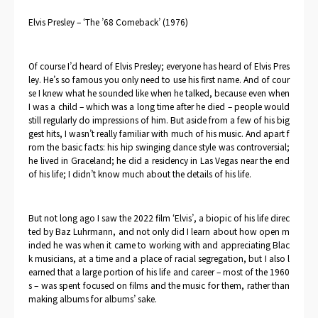
Elvis Presley – ‘The ’68 Comeback’ (1976)
Of course I’d heard of Elvis Presley; everyone has heard of Elvis Pres
ley. He’s so famous you only need to use his first name. And of cour
se I knew what he sounded like when he talked, because even when
I was a child – which was a long time after he died – people would
still regularly do impressions of him. But aside from a few of his big
gest hits, I wasn’t really familiar with much of his music. And apart f
rom the basic facts: his hip swinging dance style was controversial;
he lived in Graceland; he did a residency in Las Vegas near the end
of his life; I didn’t know much about the details of his life.
But not long ago I saw the 2022 film ‘Elvis’, a biopic of his life direc
ted by Baz Luhrmann, and not only did I learn about how open m
inded he was when it came to working with and appreciating Blac
k musicians, at a time and a place of racial segregation, but I also l
earned that a large portion of his life and career – most of the 1960
s – was spent focused on films and the music for them, rather than
making albums for albums’ sake.