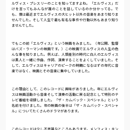
ルヴィス・プレスリーのことを知ってますよね。「エルヴィス」だ
けを言ってもみんなが誰のことを話しているのか分かってる。で
も、僕は最近までエルヴィスの大ヒット以外の音楽をあまり知りま
せんでした。そして人生で最も有名な事件や行動以外もあまり知り
ませんでした。
でもこの前「エルヴィス」という映画をみました。（年公開、監督
はバズ・ラーマンの映画です。）この映画でエルヴィスの人生の色
んな事を知りました。例えば、人類差別の時代に白人のエルヴィス
は黒人と一緒に作曲、作詞、演奏することをよくしていました。そ
して、エルヴィスはキャリアのピークの時期になるはずの年代に音
楽ではなく、映画とその音楽に集中していました。
この理由として、このレコードに興味がありました。年にエルヴィ
スは映画活動から音楽そして演奏の活動に戻る記念として特別のテ
レビ番組を収録しました。「ザ・カムバック・スペシャル」という
名前を付けました。年の映画の後半は「ザ・カムバック・スペシャ
ル」についてたくさんのドラマがあります。
このレコードは少し不思議なところもあります。メンフィス・キン