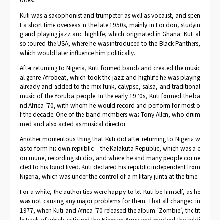
Kuti was a saxophonist and trumpeter as well as vocalist, and spen
t a short time overseas in the late 1950s, mainly in London, studyin
g and playing jazz and highlife, which originated in Ghana. Kuti al
so toured the USA, where he was introduced to the Black Panthers,
which would later influence him politically.
After returning to Nigeria, Kuti formed bands and created the music
al genre Afrobeat, which took the jazz and highlife he was playing
already and added to the mix funk, calypso, salsa, and traditional
music of the Yoruba people. In the early 1970s, Kuti formed the ba
nd Africa ’70, with whom he would record and perform for most o
f the decade. One of the band members was Tony Allen, who drum
med and also acted as musical director.
Another momentous thing that Kuti did after returning to Nigeria w
as to form his own republic – the Kalakuta Republic, which was a c
ommune, recording studio, and where he and many people conne
cted to his band lived. Kuti declared his republic independent from
Nigeria, which was under the control of a military junta at the time.
For a while, the authorities were happy to let Kuti be himself, as he
was not causing any major problems for them. That all changed in
1977, when Kuti and Africa ’70 released the album ‘Zombie’, the tit
le track of which criticised the Nigerian Army and mocked the soldi