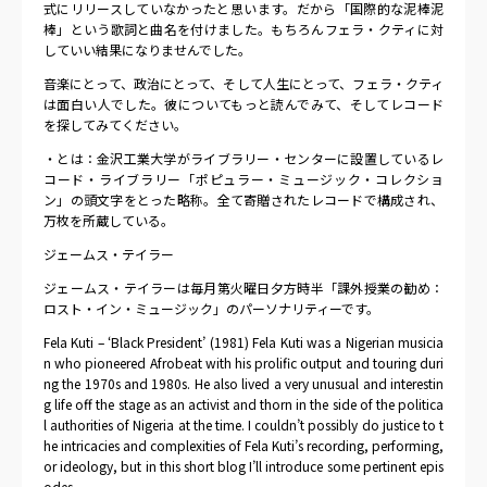
式にリリースしていなかったと思います。だから「国際的な泥棒泥
棒」という歌詞と曲名を付けました。もちろんフェラ・クティに対
していい結果になりませんでした。
音楽にとって、政治にとって、そして人生にとって、フェラ・クティ
は面白い人でした。彼についてもっと読んでみて、そしてレコード
を探してみてください。
・とは：金沢工業大学がライブラリー・センターに設置しているレ
コード・ライブラリー「ポピュラー・ミュージック・コレクショ
ン」の頭文字をとった略称。全て寄贈されたレコードで構成され、
万枚を所蔵している。
ジェームス・テイラー
ジェームス・テイラーは毎月第火曜日夕方時半「課外授業の勧め：
ロスト・イン・ミュージック」のパーソナリティーです。
Fela Kuti – ‘Black President’ (1981) Fela Kuti was a Nigerian musicia
n who pioneered Afrobeat with his prolific output and touring duri
ng the 1970s and 1980s. He also lived a very unusual and interestin
g life off the stage as an activist and thorn in the side of the politica
l authorities of Nigeria at the time. I couldn’t possibly do justice to t
he intricacies and complexities of Fela Kuti’s recording, performing,
or ideology, but in this short blog I’ll introduce some pertinent epis
odes.