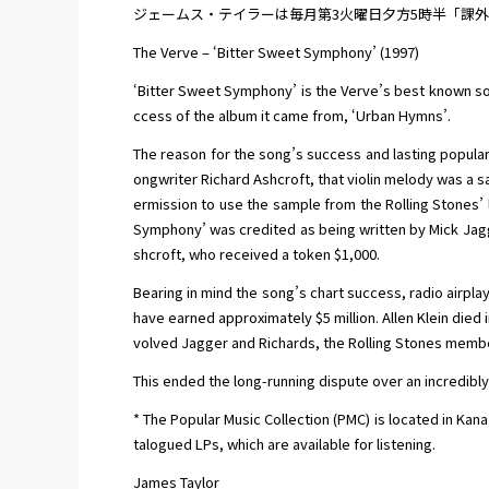
ジェームス・テイラーは毎月第3火曜日夕方5時半「課
The Verve – ‘Bitter Sweet Symphony’ (1997)
‘Bitter Sweet Symphony’ is the Verve’s best known son
ccess of the album it came from, ‘Urban Hymns’.
The reason for the song’s success and lasting populari
ongwriter Richard Ashcroft, that violin melody was a s
ermission to use the sample from the Rolling Stones’ l
Symphony’ was credited as being written by Mick Jagg
shcroft, who received a token $1,000.
Bearing in mind the song’s chart success, radio airpla
have earned approximately $5 million. Allen Klein died i
volved Jagger and Richards, the Rolling Stones member
This ended the long-running dispute over an incredibl
* The Popular Music Collection (PMC) is located in Kan
talogued LPs, which are available for listening.
James Taylor