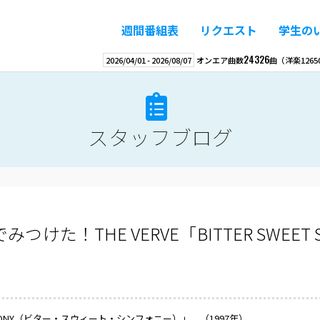
週間番組表
リクエスト
学生の
24326
2026/04/01
-
2026/08/07
オンエア曲数
曲
（洋楽
1265
スタッフブログ
た！THE VERVE「BITTER SWEET S
SYMPHONY（ビター・スウィート・シンフォニー）」 （1997年）