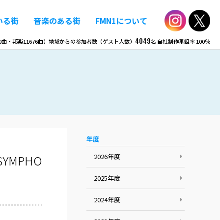
いる街
音楽のある街
FMN1について
4049
0
曲・邦楽
11676
曲）
地域からの参加者数（ゲスト人数）
名
自社制作番組率
100％
年度
YMPHO
2026年度
2025年度
2024年度