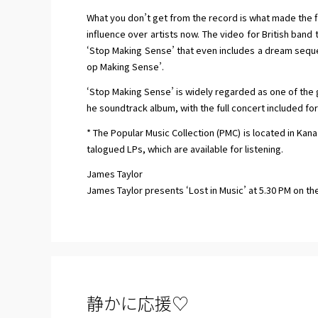
What you don’t get from the record is what made the film
influence over artists now. The video for British band t
‘Stop Making Sense’ that even includes a dream seque
op Making Sense’.
‘Stop Making Sense’ is widely regarded as one of the g
he soundtrack album, with the full concert included for 
* The Popular Music Collection (PMC) is located in Kan
talogued LPs, which are available for listening.
James Taylor
James Taylor presents ‘Lost in Music’ at 5.30 PM on th
静かに応援♡