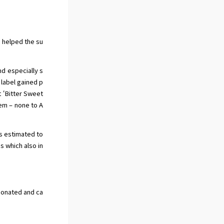
 helped the su
nd especially s
 label gained p
t ‘Bitter Sweet
em – none to A
as estimated to
s which also in
 donated and ca