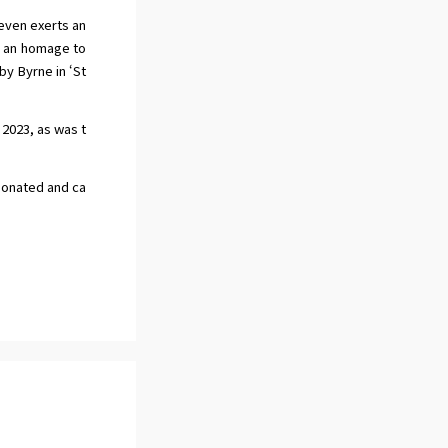
 even exerts an
is an homage to
y Byrne in ‘St
 2023, as was t
 donated and ca