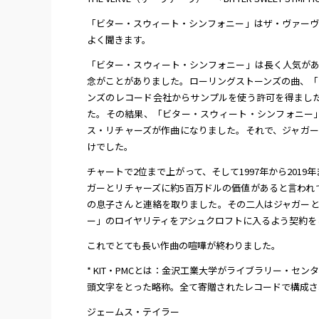
「ビター・スウィート・シンフォニー」はザ・ヴァーヴの
よく聞きます。
「ビター・スウィート・シンフォニー」は長く人気があ
念がことがありました。ローリングストーンズの曲、「
ンズのレコード会社からサンプルを使う許可を得ました
た。その結果、「ビター・スウィート・シンフォニー
ス・リチャーズが作曲になりました。それで、ジャガー
けでした。
チャートで2位まで上がって、そして1997年から20
ガーとリチャーズに約5百万ドルの価値があると言われて
の息子さんと連絡を取りました。その二人はジャガーと
ー」のロイヤリティをアシュクロフトに入るよう契約を
これでとても長い作曲の喧嘩が終わりました。
* KIT・PMCとは：金沢工業大学がライブラリー・
頭文字をとった略称。全て寄贈されたレコードで構成さ
ジェームス・テイラー