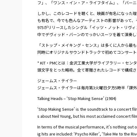
フ」、「ワンス・イン・ア・ライフタイム」、「バーニ
しかし、このレコードを聴くと、映画が有名になった理
も有名で、今でも色んなアーティストの影響があって、そ
975がリリースしたシングル「イッツ・ノット・リヴィ
中でデヴィッド・バーンのでっかいスーツを着て演奏し
「ストップ・メイキング・センス」は多くに人から最も良
同時にオリジナルサウンドトラックで初めてコンサート
* KIT・PMCとは：金沢工業大学がライブラリー・
頭文字をとった略称。全て寄贈されたレコードで構成さ
ジェームス・テイラー
ジェームス・テイラーは毎月第3火曜日夕方5時半「課
Talking Heads – ‘Stop Making Sense’ (1984)
‘Stop Making Sense’ is the soundtrack to a concert f
s about Neil Young, but his most acclaimed concert fil
In terms of the musical performance, it’s nothing out of
ig hits are included: ‘Psycho Killer’, ‘Take Me to the R