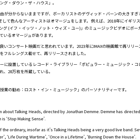
ング・ダウン・ザ・ハウス」。
由が分からないままですが、ボーカリストのデヴィッド・バーンの大きすぎ
して色んなアーティストはオマージュをします。例えば、2018年にイギリスの
ング (イフ・イッツ・ノット・ウィズ・ユー)」のミュージックビデオにボー
ているオマージュがあります。
いコンサート映画だと思われています。2023年にIMAXの映画館で再リリー
をフルレングス載せて、再リリースされました。
センターに設置しているレコード・ライブラリー「ポピュラー・ミュージック・コ
れ、28万枚を所蔵している。
外授業の勧め：ロスト・イン・ミュージック」のパーソナリティーです。
ilm about Talking Heads, directed by Jonathan Demme. Demme has directed 
m is ‘Stop Making Sense’.
 the ordinary, insofar as it’s Talking Heads being a very good live band. Sev
iver’, ‘Life During Wartime’, ‘Once in a Lifetime’, ‘Burning Down the House’.