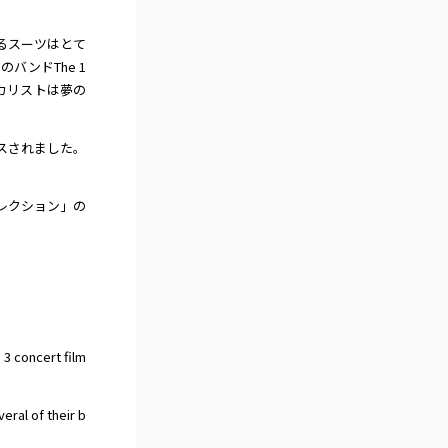
るスーツはとて
バンドThe 1
カリストは夢の
スされました。
レクション」の
3 concert film
eral of their b