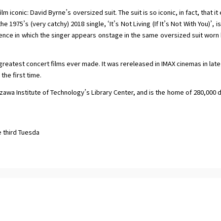
 iconic: David Byrne’s oversized suit. The suit is so iconic, in fact, that it
he 1975’s (very catchy) 2018 single, ‘It’s Not Living (If It’s Not With You)’, 
nce in which the singer appears onstage in the same oversized suit worn b
reatest concert films ever made. It was rereleased in IMAX cinemas in late
the first time.
azawa Institute of Technology’s Library Center, and is the home of 280,000
e third Tuesda