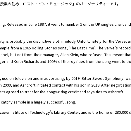
外授業の勧め：ロスト・イン・ミュージック」のパーソナリティーです。
g. Released in June 1997, it went to number 2 on the UK singles chart and
ty is probably the distinctive violin melody. Unfortunately for the Verve, a
ample from a 1965 Rolling Stones song, ‘The Last Time’. The Verve’s record
abel, but not from their manager, Allen Klein, who refused. This meant tha
er and Keith Richards and 100% of the royalties from the song went to th
y, use on television and in advertising, by 2019 ‘Bitter Sweet Symphony’ w
n 2009, and Ashcroft initiated contact with his son in 2019. After negotiation
s agreed to transfer the songwriting credit and royalties to Ashcroft.
y catchy sample in a hugely successful song.
azawa Institute of Technology’s Library Center, and is the home of 280,000