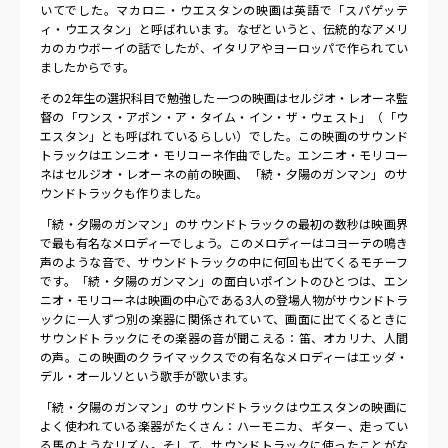
いてでした。マカロニ・ウエスタンの映画は英語で「スパゲッテ
ィ・ウエスタン」と呼ばれいます。なぜというと、伝統的なアメリ
カのカウボーイの話でしたが、イタリアやヨーロッパで作られてい
ましたからです。
その2年生の選択科目で勉強した一つの映画はセルジオ・レオーネ監
督の「ワンス・アポン・ア・タイム・イン・ザ・ウェスト」（「ウ
エスタン」とも呼ばれているらしい）でした。この映画のサウンド
トラックはエンニオ・モリコーネ作曲でした。エンニオ・モリコー
ネはセルジオ・レオーネの前の映画、「続・夕陽のガンマン」のサ
ウンドトラックも作りました。
「続・夕陽のガンマン」のサウンドトラックの最初の数秒は映画界
で最も有名なメロディーでしょう。このメロディーはコヨーテの鳴き
声のような音で、サウンドトラックの中に何回も出てくるモチーフ
です。「続・夕陽のガンマン」の面白いポイントのひとつは、エン
ニオ・モリコーネは映画の中心である3人の登場人物がサウンドトラ
ックに一人ずつ別の楽器に関係されていて、画面に出てくるときに
サウンドトラックにその楽器の音が聞こえる：笛、オカリナ、人間
の声。この映画のクライマックスでの有名なメロディーはエッダ・
デル・オールソという歌手が歌います。
「続・夕陽のガンマン」のサウンドトラックはウエスタンの映画に
よく使われている楽器がたくさん：ハーモニカ、ギター、走ってい
る馬のようなリズム。そして、サウンドトラックに使ったことがな