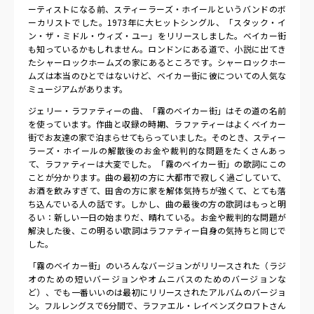
ーティストになる前、スティーラーズ・ホイールというバンドのボ
ーカリストでした。1973年に大ヒットシングル、「スタック・イ
ン・ザ・ミドル・ウィズ・ユー」をリリースしました。ベイカー街
も知っているかもしれません。ロンドンにある道で、小説に出てき
たシャーロックホームズの家にあるところです。シャーロックホー
ムズは本当のひとではないけど、ベイカー街に彼についての人気な
ミュージアムがあります。
ジェリー・ラファティーの曲、「霧のベイカー街」はその道の名前
を使っています。作曲と収録の時期、ラファティーはよくベイカー
街でお友達の家で泊まらせてもらっていました。そのとき、スティー
ラーズ・ホイールの解散後のお金や裁判的な問題をたくさんあっ
て、ラファティーは大変でした。「霧のベイカー街」の歌詞にこの
ことが分かります。曲の最初の方に大都市で寂しく過ごしていて、
お酒を飲みすぎて、田舎の方に家を解体気持ちが強くて、とても落
ち込んでいる人の話です。しかし、曲の最後の方の歌詞はもっと明
るい：新しい一日の始まりだ、晴れている。お金や裁判的な問題が
解決した後、この明るい歌詞はラファティー自身の気持ちと同じで
した。
「霧のベイカー街」のいろんなバージョンがリリースされた（ラジ
オのための短いバージョンやオムニバスのためのバージョンな
ど）、でも一番いいのは最初にリリースされたアルバムのバージョ
ン。フルレングスで6分間で、ラファエル・レイベンズクロフトさん