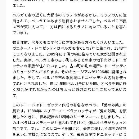
ました。
ベルガモ市の近くに大都市のミラノ市があるから、ミラノの方に注
目されて、ベルガモはあまり注目されませんでした。ベルガモ市民
は市が東に向いて、一方は西にあるミラノに向いていることを喜ん
でいます。
数百年前、ベルガモにオペラに才能がある方々たくさんいました。
ガエターノ・ドニゼッティはベルガモ市で1797年に生まれ、1848年
に亡くなりました。2009年に子供の頃に住んでいた家が公開されま
した。実は、ベルガモ市の古い町にあるその家の地下だけにドニゼ
ッティの家族が住んでいました。古い町の別の場所にドニゼッティ
のミュージアムがあります。そのミュージアムが1906年に開館され
ました。そして、ベルガモ市の歌劇場はドニゼッティの名前を使っ
て名付けられました。僕は1年間ベルガモにいた間、オペラを観に行
く機会が作れなかったのはちょっと残念だなと今になって思いま
す。
このレコードはドニゼッティ作成の有名なオペラ、「愛の妙薬」の
劇です。1988年にルチアーノ・パヴァロッティが「愛の妙薬」を演
奏したときに、世界記録の165回のカーテンコールをしました。こ
のオペラはコメディーだと言われてるけど、僕はオペラがちょっと
苦手です。でも、このレコードを聞くと、最高に楽しい1年間の留学
を思い出す機会になります。そして、最近新聞でドニゼッティにつ