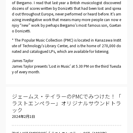
of Bergamo. I read that last year a British musicologist discovered
dozens of scores written by Donizetti that had been lost and sprea
d out throughout Europe, never performed or heard before. It’s am
azing investigative work that means many more people can now e
njoy “new” work by perhaps Bergamo’s most famous son, Gaetan
o Donizetti.
* The Popular Music Collection (PMC) is located in Kanazawa Instit
ute of Technology’s Library Center, and is the home of 270,000 do
nated and catalogued LPs, which are available for listening.
James Taylor
James Taylor presents ‘Lost in Music’ at 5.30 PM on the third Tuesda
y of every month.
ジェームス・テイラーのPMCでみつけた！「
ラストエンペラー」オリジナルサウンドトラ
ック
2024年2月1日