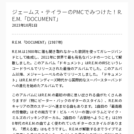
ジェームス・テイラーのPMCでみつけた！R.
E.M.「DOCUMENT」
2023年10月1日
R.E.M.「DOCUMENT」(1987年)
R.E.M.は1980年に誰も聞き取れなかった歌詞を使ってガレージバン
ドとして結成し、2011年に世界で最も有名なバンドの一つとして解
散しました。このアルバム「ドキュメント」はR.E.M.のIRSというレ
コードラベルでリリースされた最後のアルバムでした。このアルバ
ム以降、メジャーレーベルのみでリリースしました。「ドキュメン
ト」はR.E.M.がインディーズ時代から国際的なスーパースターバンド
への進化を始めたアルバムです。
このアルバムにはR.E.M.の最初の頃に思い出される曲がたくさんあ
りますが（特にピーター・バックのギターのスタイル）、R.E.M.の
キャリアの次のステージへ進ませる曲もあります。1曲目の「最高級
の労働歌」はその両方です：ビル・ベリーの強いドラムとマイク・
ミルズのバッキングボーカル。2曲目の「占領地へようこそ」は199
0年代のR.E.M.の曲でよく使われていたギターのスタイルがありま
す。「燃える愛」はもそうですし、R.E.M.が解散するまでライブでよ