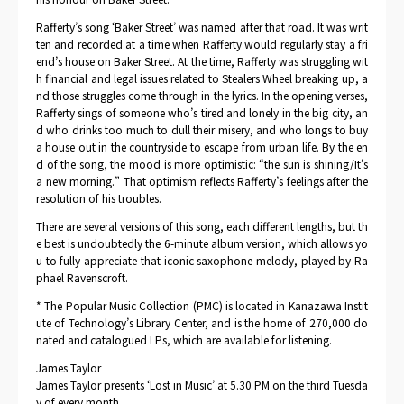
Rafferty’s song ‘Baker Street’ was named after that road. It was writ
ten and recorded at a time when Rafferty would regularly stay a fri
end’s house on Baker Street. At the time, Rafferty was struggling wit
h financial and legal issues related to Stealers Wheel breaking up, a
nd those struggles come through in the lyrics. In the opening verses,
Rafferty sings of someone who’s tired and lonely in the big city, an
d who drinks too much to dull their misery, and who longs to buy
a house out in the countryside to escape from urban life. By the en
d of the song, the mood is more optimistic: “the sun is shining/It’s
a new morning.” That optimism reflects Rafferty’s feelings after the
resolution of his troubles.
There are several versions of this song, each different lengths, but th
e best is undoubtedly the 6-minute album version, which allows yo
u to fully appreciate that iconic saxophone melody, played by Ra
phael Ravenscroft.
* The Popular Music Collection (PMC) is located in Kanazawa Instit
ute of Technology’s Library Center, and is the home of 270,000 do
nated and catalogued LPs, which are available for listening.
James Taylor
James Taylor presents ‘Lost in Music’ at 5.30 PM on the third Tuesda
y of every month.