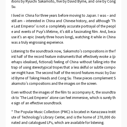
itions by Ryuichi Sakamoto, five by David Byrne, and one by Cong
Su.
I lived in China for three years before moving to Japan. I was – and
still am – interested in China and Chinese history, and although ‘Th
e Last Emperor’ is not a completely accurate portrayal of the peopl
e and events of Puyi’s lifetime, it’s still a fascinating film. And, beca
use it’s an epic (nearly three hours long), watching it while in China
was a truly engrossing experience.
Listening to the soundtrack now, Sakamoto’s compositions in the f
irst half of the record feature instruments that effectively evoke a (p
erhaps idealised, fictional) feeling of China without falling into the
trap of using stereotypical tropes that a less skilful or subtle compo
ser might have. The second half of the record features music by Dav
id Byrne of Taking Heads and Cong Su. These pieces complement S
akamoto’s compositions and the images on the screen.
Even without the images of the film to accompany it, the soundtra
ck to ‘The Last Emperor’ alone can feel immersive, which is surely th
e sign of an effective soundtrack.
* The Popular Music Collection (PMC) is located in Kanazawa Instit
ute of Technology’s Library Center, and is the home of 270,000 do
nated and catalogued LPs, which are available for listening.