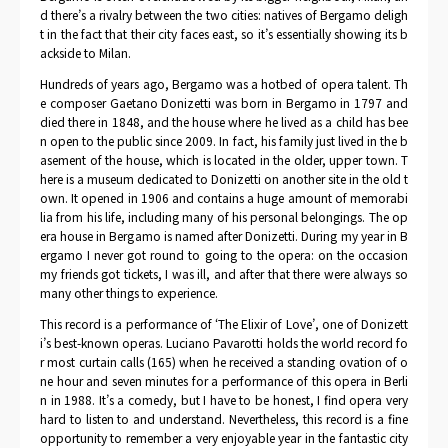
d there’s a rivalry between the two cities: natives of Bergamo deligh
t in the fact that their city faces east, so it’s essentially showing its b
ackside to Milan.
Hundreds of years ago, Bergamo was a hotbed of opera talent. Th
e composer Gaetano Donizetti was born in Bergamo in 1797 and
died there in 1848, and the house where he lived as a child has bee
n open to the public since 2009. In fact, his family just lived in the b
asement of the house, which is located in the older, upper town. T
here is a museum dedicated to Donizetti on another site in the old t
own. It opened in 1906 and contains a huge amount of memorabi
lia from his life, including many of his personal belongings. The op
era house in Bergamo is named after Donizetti. During my year in B
ergamo I never got round to going to the opera: on the occasion
my friends got tickets, I was ill, and after that there were always so
many other things to experience.
This record is a performance of ‘The Elixir of Love’, one of Donizett
i’s best-known operas. Luciano Pavarotti holds the world record fo
r most curtain calls (165) when he received a standing ovation of o
ne hour and seven minutes for a performance of this opera in Berli
n in 1988. It’s a comedy, but I have to be honest, I find opera very
hard to listen to and understand. Nevertheless, this record is a fine
opportunity to remember a very enjoyable year in the fantastic city