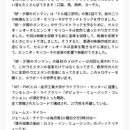
い音もたくさん出てきます：口笛、馬、砲声、ヨーデル。
「続・夕陽のガンマン」は「ドル箱三部作」の第3話です。前の二つ
の映画もエンニオ・モリコーネがサウンドトラックを作りました。
「続・夕陽のガンマン」のサウンドトラックを作るために、セルジ
オ・レオーネとエンニオ・モリコーネは依然と違ったやり方ででき
ました。今回は映画を収録する前に音楽を収録して、映画を収録す
るときにセットで流しました。そうすると、普通の映画作成方法と
逆になって、セルジオ・レオーネは音楽を聴きながら演出してい
て、エンニオ・モリコーネの音楽の影響で映画ができました。
「続・夕陽のガンマン」の最初のメロディーは何回も使われてい
て、このウエスタンの音楽だけではなくなってきて、数世代の人た
ちに全部のウエスタンの音楽になってきました。このメロディーを
聞くと、カウボーイの世界を思い出す。
* KIT・PMCとは：金沢工業大学がライブラリー・センターに設置し
ているレコード・ライブラリー「ポピュラー・ミュージック・コレ
クション」の頭文字をとった略称。
全て寄贈されたレコードで構成され、27万枚を所蔵している。
ジェームス・テイラー
ジェームス・テイラーは毎月第3火曜日夕方5時30分～
「課外授業の勧め：ロスト・イン・ミュージック」のパーソナリテ
ィーです。