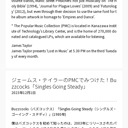
vourite bands, Manic Street Preachers: not just musically on ‘The H
oly Bible’ (1994), ‘Journal for Plague Lovers’ (2009) and ‘Futurolog
y’ (2012), but even through their decision to use the same font for t
he album artwork in homage to ‘Empires and Dance’.
* The Popular Music Collection (PMC) is located in Kanazawa Instit
ute of Technology’s Library Center, and is the home of 270,000 do
nated and catalogued LPs, which are available for listening.
James Taylor
James Taylor presents ‘Lost in Music’ at 5.30 PM on the third Tuesda
y of every month.
ジェームス・テイラーのPMCでみつけた！Bu
zzcocks「Singles Going Steady」
2023年12月1日
Buzzcocks（バズコックス）「Singles Going Steady（シングルズ・
ゴーイング・ステディ）」(1980年)
僕はバズコックスを初めて知ったのは、2003年にリリースされたパ