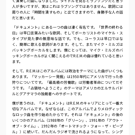
く演奏した曲になりました。タイトルを見るとラブソングだと思う
人が多いですが、実はこれはラブソングではありません。歌詞には
周りの人に「時間を潰すもの」と出てきますので、身勝手な人の話
だと思います。
「ドキュメント」にある一つの曲は凄く有名です。「世界の終わる
日」は早口言葉みたいな歌詞、そしてボーカリストのマイケル・ス
タイプが見た夢の無意味な話です。でも、コーラスは早口ではな
く、簡単に歌える歌詞があります。そして、またマイク・ミルズは
バッキングボーカルをします。僕にとっては、マイク・ミルズのバ
ッキングボーカルがよく聞こえるのでR.E.M.の曲は優れていると思い
ます。
そして、R.E.M.はこのアルバムには政治をテーマにした曲がいくつも
あります。「マッカーシー発掘」は1950年代にアメリカで行った赤
狩りについてです。「最高級の労働歌」は労働者革命についてだそ
うです。「占領地へようこそ」のテーマはアメリカのエルサルバド
ルとグアテマラの独裁者へのサポートです。
僕が思うのは、「ドキュメント」はR.E.M.のキャリアにとって一番大
切なアルバムです。なぜならば、このアルバムでよりメロディック
なロック曲を作り始めたからです。それは「ドキュメント」の後の
いくつかのアルバム（1988年の「グリーン」、1991年の「アウト・
オブ・タイム」、1992年の「オートマチック・フォー・ザ・ピープ
ル」）に続いて、だんだんラジオで流されるようになって、シング