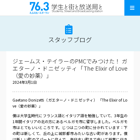
スタッフブログ
ジェームス・テイラーのPMCでみつけた！ ガ
エターノ・ドニゼッティ「The Elixir of Love
（愛の妙薬）」
2024年3月1日
Gaetano Donizetti（ガエターノ・ドニゼッティ） 「The Elixir of Lo
ve（愛の妙薬）」
僕は大学生時代にフランス語とイタリア語を勉強していて、3年生の
1年間イタリアの北の方にあるベルガモ市に留学しました。ベルガモ
市はとてもいいところです。じつは二つの町に分かれています：下
の町は新しくて、丘の上に城郭都市みたいな古い町があります。僕
は新しい町のアパートに住んで、毎日古い町まで歩いて授業に行き