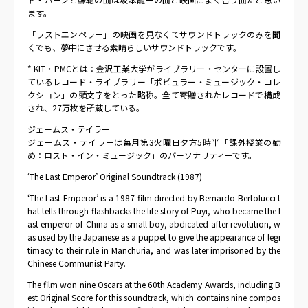
ます。
「ラストエンペラー」の映画を見なくてサウンドトラックのみを聞
くでも、夢中にさせる素晴らしいサウンドトラックです。
* KIT・PMCとは：金沢工業大学がライブラリー・センターに設置し
ているレコード・ライブラリー「ポピュラー・ミュージック・コレ
クション」の頭文字をとった略称。全て寄贈されたレコードで構成
され、27万枚を所蔵している。
ジェームス・テイラー
ジェームス・テイラーは毎月第3火曜日夕方5時半「課外授業の勧
め：ロスト・イン・ミュージック」のパーソナリティーです。
‘The Last Emperor’ Original Soundtrack (1987)
‘The Last Emperor’ is a 1987 film directed by Bernardo Bertolucci t
hat tells through flashbacks the life story of Puyi, who became the l
ast emperor of China as a small boy, abdicated after revolution, w
as used by the Japanese as a puppet to give the appearance of legi
timacy to their rule in Manchuria, and was later imprisoned by the
Chinese Communist Party.
The film won nine Oscars at the 60th Academy Awards, including B
est Original Score for this soundtrack, which contains nine compos