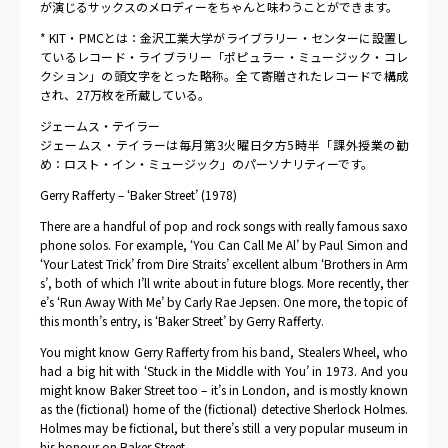
が演じるサックスのメロディーをちゃんと味わうことができます。
* KIT・PMCとは：金沢工業大学がライブラリー・センターに設置し
ているレコード・ライブラリー「ポピュラー・ミュージック・コレ
クション」の頭文字をとった略称。全て寄贈されたレコードで構成
され、27万枚を所蔵している。
ジェームス・テイラー
ジェームス・テイラーは毎月第3火曜日夕方5時半「課外授業の勧
め：ロスト・イン・ミュージック」のパーソナリティーです。
Gerry Rafferty – ‘Baker Street’ (1978)
There are a handful of pop and rock songs with really famous saxo
phone solos. For example, ‘You Can Call Me Al’ by Paul Simon and
‘Your Latest Trick’ from Dire Straits’ excellent album ‘Brothers in Arm
s’, both of which I’ll write about in future blogs. More recently, ther
e’s ‘Run Away With Me’ by Carly Rae Jepsen. One more, the topic of
this month’s entry, is ‘Baker Street’ by Gerry Rafferty.
You might know Gerry Rafferty from his band, Stealers Wheel, who
had a big hit with ‘Stuck in the Middle with You’ in 1973. And you
might know Baker Street too – it’s in London, and is mostly known
as the (fictional) home of the (fictional) detective Sherlock Holmes.
Holmes may be fictional, but there’s still a very popular museum in
his honour on Baker Street.