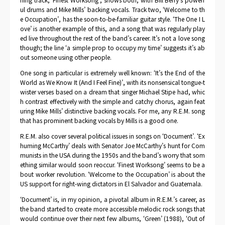
ul drums and Mike Mills’ backing vocals. Track two, ‘Welcome to th
e Occupation’, has the soon-to-be-familiar guitar style. ‘The One I L
ove’ is another example of this, and a song that was regularly play
ed live throughout the rest of the band’s career. It’s not a love song
though; the line ‘a simple prop to occupy my time’ suggests it’s ab
out someone using other people.
One song in particular is extremely well known: ‘It’s the End of the
World as We Know It (And I Feel Fine)’, with its nonsensical tongue-t
wister verses based on a dream that singer Michael Stipe had, whic
h contrast effectively with the simple and catchy chorus, again feat
uring Mike Mills’ distinctive backing vocals. For me, any R.E.M. song
that has prominent backing vocals by Mills is a good one.
R.E.M. also cover several political issues in songs on ‘Document’. ‘Ex
huming McCarthy’ deals with Senator Joe McCarthy’s hunt for Com
munists in the USA during the 1950s and the band’s worry that som
ething similar would soon reoccur. ‘Finest Worksong’ seems to be a
bout worker revolution. ‘Welcome to the Occupation’ is about the
US support for right-wing dictators in El Salvador and Guatemala.
‘Document’ is, in my opinion, a pivotal album in R.E.M.’s career, as
the band started to create more accessible melodic rock songs that
would continue over their next few albums, ‘Green’ (1988), ‘Out of