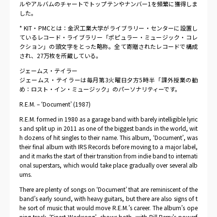
ルやアルバムのチャートでトップテンやナンバー1を頻繁に獲得しま
した。
* KIT・PMCとは：金沢工業大学がライブラリー・センターに設置し
ているレコード・ライブラリー「ポピュラー・ミュージック・コレ
クション」の頭文字をとった略称。全て寄贈されたレコードで構成
され、27万枚を所蔵している。
ジェームス・テイラー
ジェームス・テイラーは毎月第3火曜日夕方5時半「課外授業の勧
め：ロスト・イン・ミュージック」のパーソナリティーです。
R.E.M. – ‘Document’ (1987)
R.E.M. formed in 1980 as a garage band with barely intelligible lyric
s and split up in 2011 as one of the biggest bands in the world, wit
h dozens of hit singles to their name. This album, ‘Document’, was
their final album with IRS Records before moving to a major label,
and it marks the start of their transition from indie band to internati
onal superstars, which would take place gradually over several alb
ums.
There are plenty of songs on ‘Document’ that are reminiscent of the
band’s early sound, with heavy guitars, but there are also signs of t
he sort of music that would move R.E.M.’s career. The album’s ope
ning track, ‘Finest Worksong’, shows both, with Bill Berry’s powerf