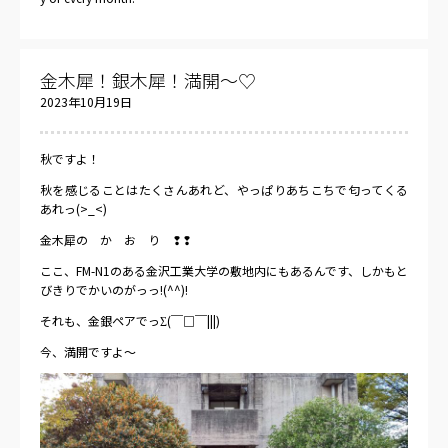
金木犀！銀木犀！満開～♡
2023年10月19日
秋ですよ！
秋を感じることはたくさんあれど、やっぱりあちこちで匂ってくる
あれっ(>_<)
金木犀の か お り ❢❢
ここ、FM-N1のある金沢工業大学の敷地内にもあるんです、しかもと
びきりでかいのがっっ!(^^)!
それも、金銀ペアでっΣ(￣□￣|||)
今、満開ですよ～