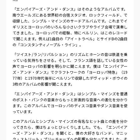
「エンパイアーズ・アンド・ダンス」はそのようなアルバムです。
南ウエールズにある世界初の合宿スタジオ、ロックフィールド、で
収録した、シンプル・マインズのサードアルバムです。これまでイ
ギリスとヨーロッパのいろんな小さいクラブやライブ会場で演奏し
てきました。ヨーロッパでの経験、特にベルリン、はこのレコード
で聞こえます。例えば1曲目の「アイ・トラベル」とサイドBの2曲目
の「コンスタンティノープル・ライン」。
「ツイスト/ラン/リパルション」のリズムとホーンの音は鉄道を乗
っている気持ちをさせる。そして、フランス語を話している女性の
声でヨーロッパの影響を明らかに聞こえます。僕は「エンパイアー
ズ・アンド・ダンス」でクラフトワークの「ヨーロッパ特急」（19
77年）と1970年代後半にベルリンで収録したデヴィッド・ボウイの
3枚のアルバムの影響が聞こえます。
「エンパイアーズ・アンド・ダンス」はシンプル・マインズを普通
のポスト・パンクの音楽からもっと折衷的な音楽への進化を分かり
ます。このアルバムでヨーロッパのディスコ音楽やダンス音楽を使
っています。
このアルバムとシンプル・マインズの有名なヒット曲との差を分か
ってきたら、僕はちょっとびっくりしました。でも、「エンパイア
ーズ・アンド・ダンス」を聞くと、僕の大好きなバンド、マニッ
ク・ストリート・プリーチャーズへの影響も分かってきました。そ