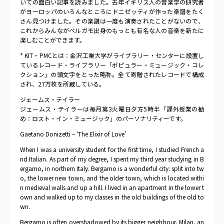
いての面白い記事を読みました。去年イギリス人の音楽学の研究者
がヨーロッパのいろんなところにドニゼッティが作った楽譜をたく
さん見つけました。その楽譜は一度も演奏されたことがないので、
これからみんながベルガモ出身のもっとも有名な人の音楽を新たに
楽しむことができます。
* KIT・PMCとは：金沢工業大学がライブラリー・センターに設置し
ているレコード・ライブラリー「ポピュラー・ミュージック・コレ
クション」の頭文字をとった略称。全て寄贈されたレコードで構成
され、27万枚を所蔵している。
ジェームス・テイラー
ジェームス・テイラーは毎月第3火曜日夕方5時半「課外授業の勧
め：ロスト・イン・ミュージック」のパーソナリティーです。
Gaetano Donizetti – ‘The Elixir of Love’
When I was a university student for the first time, I studied French a
nd Italian. As part of my degree, I spent my third year studying in B
ergamo, in northern Italy. Bergamo is a wonderful city: split into tw
o, the lower new town, and the older town, which is located withi
n medieval walls and up a hill. I lived in an apartment in the lower t
own and walked up to my classes in the old buildings of the old to
wn.
Bergamo is often overshadowed by its bigger neighbour, Milan, an