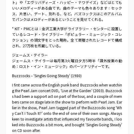
ト」や「エヴリバディーズ・ハッピー・ナワデイズ」などはとても
いいメロディーがある曲です。曲のテーマも色々あります：セック
ス、片思い、デート、別れる、など。バズコックスはこのアルバム
でパンクはメロディーがあるということを見せてくれる。
* KIT・PMCとは：金沢工業大学がライブラリー・センターに設置し
ているレコード・ライブラリー「ポピュラー・ミュージック・コレ
クション」の頭文字をとった略称。全て寄贈されたレコードで構成
され、27万枚を所蔵している。
ジェームス・テイラー
ジェームス・テイラーは毎月第3火曜日夕方5時半「課外授業の勧
め：ロスト・イン・ミュージック」のパーソナリティーです。
Buzzcocks – ‘Singles Going Steady’ (1980)
I first came across the English punk band Buzzcocks when watchin
g the Pearl Jam concert DVD, ‘Live at the Garden’ (2003). Buzzcock
s had been a support act on part of the tour, and a couple of mem
bers came on stage late in the show to perform with Pearl Jam. Ear
lier in the show, Pearl Jam tagged part of the Buzzcocks song ‘Wh
y Can’t I Touch It?’ onto the end of one of their own songs. Always
keen to investigate artists that influenced my favourite bands, I loo
ked into Buzzcocks a bit more, and bought ‘Singles Going Steady’
on CD soon after.