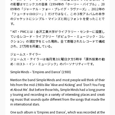
の影響はマニックスの音楽（1994年の「ホーリー・バイブル」、20
09年の「ジャーナル・フォー・プレイグ・ラヴァーズ」、2012年の
「フューチャロロジー」）だけではなく、この３枚アルバムの本作
のジャケットにシンプル・マインズと同じフォントを使ったことで
す。
* KIT・PMCとは：金沢工業大学がライブラリー・センターに設置し
ているレコード・ライブラリー「ポピュラー・ミュージック・コレ
クション」の頭文字をとった略称。全て寄贈されたレコードで構成
され、27万枚を所蔵している。
ジェームス・テイラー
ジェームス・テイラーは毎月第3火曜日夕方5時半「課外授業の勧
め：ロスト・イン・ミュージック」のパーソナリティーです。
Simple Minds – ‘Empires and Dance’ (1980)
Mention the band Simple Minds and most people will think of their
hits from the mid-1980s like ‘Alive and Kicking’ and ‘Don’t You Forg
et About Me’. But before those hits, Simple Minds had a long journe
y touring and recording in a variety of interesting places and creati
ng music that sounds quite different from the songs that made the
m international stars.
One such album is ‘Empires and Dance’, which was recorded at the