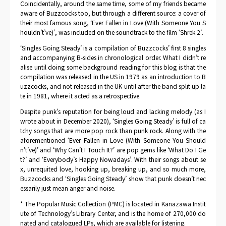
Coincidentally, around the same time, some of my friends became
aware of Buzzcocks too, but through a different source: a cover of
their most famous song, ‘Ever Fallen in Love (With Someone You S
houldn’t’ve)’, was included on the soundtrack to the film ‘Shrek 2’.
‘Singles Going Steady’ is a compilation of Buzzcocks’ first 8 singles
and accompanying B-sides in chronological order. What I didn’t re
alise until doing some background reading for this blog is that the
compilation was released in the US in 1979 as an introduction to B
uzzcocks, and not released in the UK until after the band split up la
te in 1981, where it acted as a retrospective.
Despite punk’s reputation for being loud and lacking melody (as I
wrote about in December 2020), ‘Singles Going Steady’ is full of ca
tchy songs that are more pop rock than punk rock. Along with the
aforementioned ‘Ever Fallen in Love (With Someone You Should
n’t’ve)’ and ‘Why Can’t I Touch It?’ are pop gems like ‘What Do I Ge
t?’ and ‘Everybody’s Happy Nowadays’. With their songs about se
x, unrequited love, hooking up, breaking up, and so much more,
Buzzcocks and ‘Singles Going Steady’ show that punk doesn’t nec
essarily just mean anger and noise.
* The Popular Music Collection (PMC) is located in Kanazawa Instit
ute of Technology’s Library Center, and is the home of 270,000 do
nated and catalogued LPs, which are available for listening.