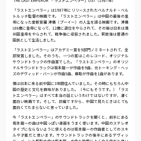
‘THE LAST EMPEROR’「 ラストエンペラー」OST（1987年）
「ラストエンペラー」は1987年にリリースされたベルナルド・ベル
トルッチ監督の映画です。「ラストエンペラー」は中国の最後の皇
帝になった愛新覚羅 溥儀（プーイー）の人生を語る映画です。溥儀
は6歳に皇帝になって、12歳に退位をやらされて、その後は日本は満
州国皇帝をやらされて、戦争後に収容されました。釈放後は普通の
国民として生活しました。
「ラストエンペラー」はアカデミー賞を9部門ノミネートされて、全
部受賞しました。そのうち、一つの賞はこのレコード、オリジナル
サウンドトラックの作曲賞でした。「ラストエンペラー」のオリジ
ナルサウンドトラックは坂本龍一が作曲を9曲、元トーキング・ヘッ
ズのデヴィッド・バーンが作曲5曲、蘇聡が作曲を1曲があります。
僕は日本に来る前中国に3年間住んでいました。その時にもちろん中
国の歴史と文化を興味がありました。（今にもそうです。）「ラス
トエンペラー」はすべて本当の話というわけではないですが、凄く
面白い映画です。そして、巨編ですから、中国で見たときはとても
面白くてたまらないと思っていました。
今「ラストエンペラー」のサウンドトラックを聞くと、前半にある
坂本龍一の曲は中国っぽい楽器をうまく使います。中国のステレオ
タイプにならないように使えるのは坂本龍一の作曲者としてのスキ
ルや才能だと思います。サウンドトラックの後半にあるデヴィッ
ド・バーンと蘇聡の曲は坂本龍一の曲と映画によく合う曲だと思い