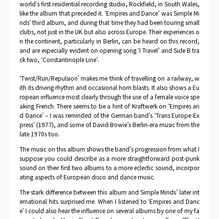
world’s first residential recording studio, Rockfield, in South Wales,
like the album that preceded it. ‘Empires and Dance’ was Simple Mi
nds’ third album, and during that time they had been touring small
clubs, not just in the UK but also across Europe. Their experiences o
n the continent, particularly in Berlin, can be heard on this record,
and are especially evident on opening song ‘I Travel’ and Side B tra
ck two, ‘Constantinople Line’.
‘Twist/Run/Repulsion’ makes me think of travelling on a railway, w
ith its driving rhythm and occasional horn blasts. It also shows a Eu
ropean influence most clearly through the use of a female voice spe
aking French. There seems to be a hint of Kraftwerk on ‘Empires an
d Dance’ – I was reminded of the German band’s ‘Trans Europe Ex
press’ (1977), and some of David Bowie’s Berlin-era music from the
late 1970s too.
The music on this album shows the band’s progression from what I
suppose you could describe as a more straightforward post-punk
sound on their first two albums to a more eclectic sound, incorpor
ating aspects of European disco and dance music.
The stark difference between this album and Simple Minds’ later int
ernational hits surprised me. When I listened to ‘Empires and Danc
e’ I could also hear the influence on several albums by one of my fa